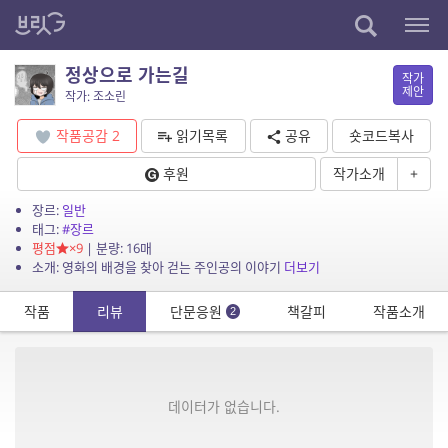
정상으로 가는길
작가
제안
작가: 조소린
작품공감
2
읽기목록
공유
숏코드복사
후원
작가소개
+
장르:
일반
태그:
#장르
평점
×9
| 분량: 16매
소개: 영화의 배경을 찾아 걷는 주인공의 이야기
더보기
작품
리뷰
단문응원
책갈피
작품소개
2
데이터가 없습니다.