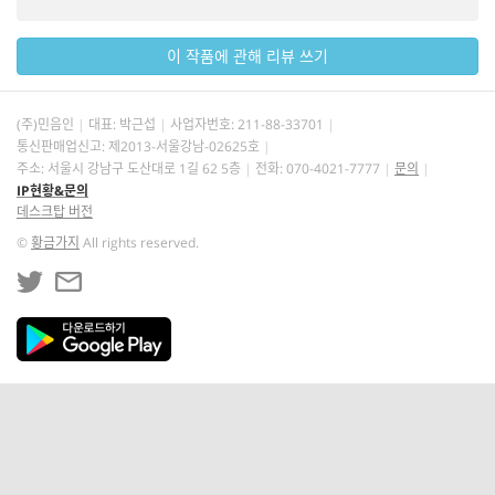
이 작품에 관해 리뷰 쓰기
(주)민음인
대표: 박근섭
사업자번호:
211-88-33701
통신판매업신고: 제2013-서울강남-02625호
주소: 서울시 강남구 도산대로 1길 62 5층
전화: 070-4021-7777
문의
IP현황&문의
데스크탑 버전
©
황금가지
All rights reserved.