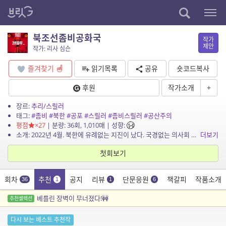
북조선좀비공화국
작가
제안
작가: 리사 심슨
즐겨찾기
읽기목록
공유
숏코드복사
후원
작가소개
+
장르:
추리/스릴러
태그:
#좀비
#북한
#공포
#스릴러
#좀비스릴러
#공산주의
평점
×27
| 분량: 36회, 1,010매 | 성향:
소개: 2022년 4월. 북한에 유례없는 지진이 났다. 국경없는 의사회 소속의 제임스는 지진에 피해 입은 북한 주민들을 돕고자 북한을 방문한다. 그런데 이곳에서 만난 환자들의 상태가 심상...
더보기
첫회보기
회차
추천
공지
리뷰
단문응원
책갈피
작품소개
36
1
1
6
베를린 장벽이 무너졌다!🚧
추천셀렉션
다시 보는 베스트 추천작