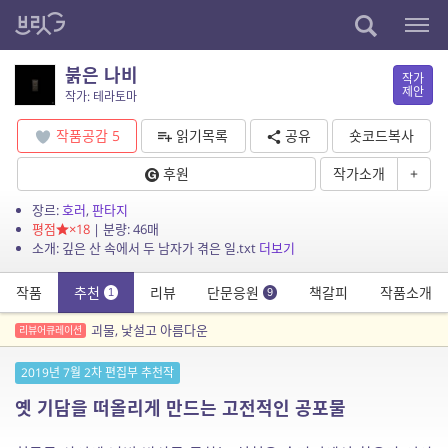
붉은 나비
작가
제안
작가: 테라토마
작품공감
5
읽기목록
공유
숏코드복사
후원
작가소개
+
장르:
호러
,
판타지
평점
×18
| 분량: 46매
소개: 깊은 산 속에서 두 남자가 겪은 일.txt
더보기
작품
추천
리뷰
단문응원
책갈피
작품소개
1
9
괴물, 낯설고 아름다운
리뷰어큐레이션
2019년 7월 2차 편집부 추천작
옛 기담을 떠올리게 만드는 고전적인 공포물