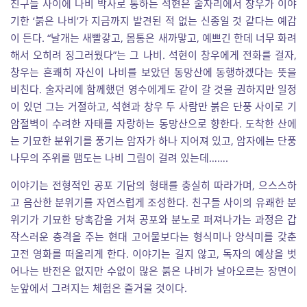
친구들 사이에 나비 박사로 통하는 석현은 술자리에서 창우가 이야
기한 ‘붉은 나비’가 지금까지 발견된 적 없는 신종일 것 같다는 예감
이 든다. “날개는 새빨갛고, 몸통은 새까맣고, 예쁘긴 한데 너무 화려
해서 오히려 징그러웠다”는 그 나비. 석현이 창우에게 전화를 걸자,
창우는 흔쾌히 자신이 나비를 보았던 동망산에 동행하겠다는 뜻을
비친다. 술자리에 함께했던 영수에게도 같이 갈 것을 권하지만 일정
이 있던 그는 거절하고, 석현과 창우 두 사람만 붉은 단풍 사이로 기
암절벽이 수려한 자태를 자랑하는 동망산으로 향한다. 도착한 산에
는 기묘한 분위기를 풍기는 암자가 하나 지어져 있고, 암자에는 단풍
나무의 주위를 맴도는 나비 그림이 걸려 있는데…….
이야기는 전형적인 공포 기담의 형태를 충실히 따라가며, 으스스하
고 음산한 분위기를 자연스럽게 조성한다. 친구들 사이의 유쾌한 분
위기가 기묘한 당혹감을 거쳐 공포와 분노로 퍼져나가는 과정은 갑
작스러운 충격을 주는 현대 고어물보다는 형식미나 양식미를 갖춘
고전 영화를 떠올리게 한다. 이야기는 길지 않고, 독자의 예상을 벗
어나는 반전은 없지만 수없이 많은 붉은 나비가 날아오르는 장면이
눈앞에서 그려지는 체험은 즐거울 것이다.