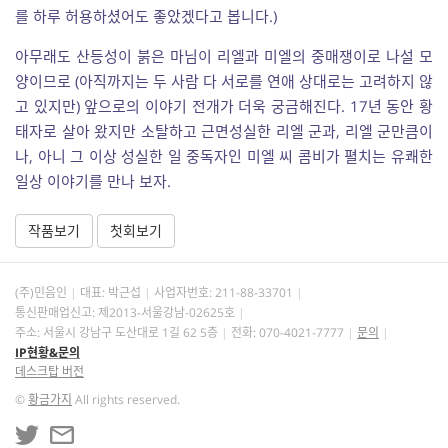
를 하루 허용하셨어도 좋았겠다고 봅니다.)
아무래도 산등성이 붉은 마님이 리엘과 미엘의 중매쟁이로 나설 모
양이므로 (아직까지는 두 사람 다 서로를 연애 상대로는 고려하지 않
고 있지만) 앞으로의 이야기 전개가 더욱 궁금해진다. 17년 동안 황
태자로 살아 왔지만 소탈하고 근면성실한 리엘 군과, 리엘 군만큼이
나, 아니 그 이상 성실한 일 중독자인 미엘 씨 콤비가 펼치는 유쾌한
일상 이야기를 만나 보자.
작품보기
첫회보기
(주)민음인
대표: 박근섭
사업자번호:
211-88-33701
통신판매업신고: 제2013-서울강남-02625호
주소: 서울시 강남구 도산대로 1길 62 5층
전화: 070-4021-7777
문의
IP현황&문의
데스크탑 버전
©
황금가지
All rights reserved.