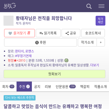
황태자님은 전직을 희망합니다
작가
제안
작가: 윤차이
즐겨찾기
읽기목록
공유
숏코드복사
후원
작가소개
+
장르:
판타지
,
로맨스
태그:
#부정기연재
평점
×2810
| 분량: 53회, 1,555매 | 성향:
소개: 일중독자 후작님과 현실도피 황태자님의 유쾌한 일상생활.
더보기
첫회보기
회차
추천
공지
리뷰
단문응원
책갈피
작품소개
53
2
230
다시 보는 베스트 추천작
달콤하고 맛있는 음식이 만드는 유쾌하고 행복한 여정