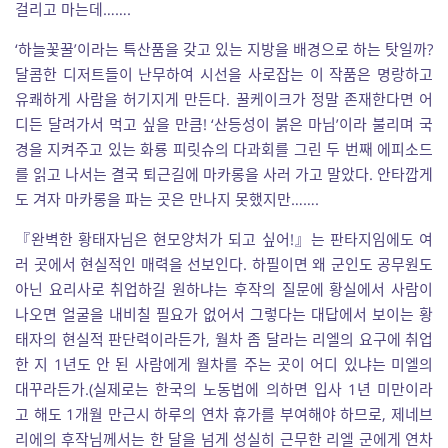
걸리고 마는데…….
‘하늘꽃꿀’이라는 특산품을 갖고 있는 지방을 배경으로 하는 탓일까?
달콤한 디저트들이 난무하여 시선을 사로잡는 이 작품은 명랑하고
유쾌하게 사람을 허기지게 만든다. 꿀케이크가 정말 존재한다면 어
디든 달려가서 먹고 싶을 만큼! ‘산등성이 붉은 마님’이라 불리며 국
경을 지켜주고 있는 화룡 피릿슈의 다과회를 그린 두 번째 에피소드
를 읽고 나서는 결국 퇴근길에 마카롱을 사러 가고 말았다. 안타깝게
도 겨자 마카롱을 파는 곳은 만나지 못했지만…….
『완벽한 황태자님은 현모양처가 되고 싶어!』는 판타지임에도 여
러 곳에서 현실적인 매력을 선보인다. 하필이면 왜 군인도 공무원도
아닌 요리사로 취업하길 원하냐는 후작의 질문에 황실에서 사람이
나오면 얼굴을 내비칠 필요가 없어서 그렇다는 대답에서 보이는 황
태자의 현실적 판단력이라든가, 월차 좀 달라는 리엘의 요구에 취업
한 지 1년도 안 된 사람에게 월차를 주는 곳이 어디 있냐는 미엘의
대꾸라든가.(실제로는 한국의 노동법에 의하면 입사 1년 미만이라
고 해도 1개월 만근시 하루의 연차 휴가를 부여해야 하므로, 제네브
리에의 후작님께서는 한 달을 넘게 성실히 근무한 리엘 군에게 연차