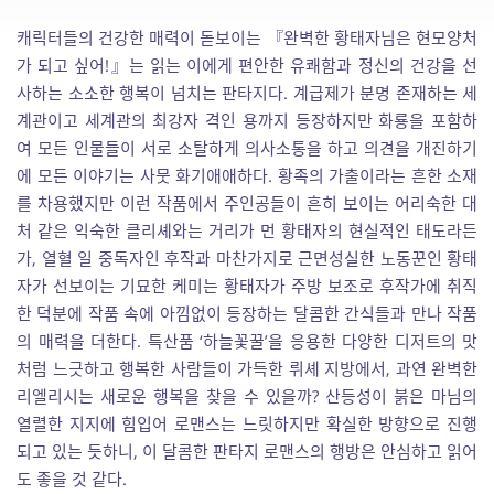
캐릭터들의 건강한 매력이 돋보이는 『완벽한 황태자님은 현모양처
가 되고 싶어!』는 읽는 이에게 편안한 유쾌함과 정신의 건강을 선
사하는 소소한 행복이 넘치는 판타지다. 계급제가 분명 존재하는 세
계관이고 세계관의 최강자 격인 용까지 등장하지만 화룡을 포함하
여 모든 인물들이 서로 소탈하게 의사소통을 하고 의견을 개진하기
에 모든 이야기는 사뭇 화기애애하다. 황족의 가출이라는 흔한 소재
를 차용했지만 이런 작품에서 주인공들이 흔히 보이는 어리숙한 대
처 같은 익숙한 클리셰와는 거리가 먼 황태자의 현실적인 태도라든
가, 열혈 일 중독자인 후작과 마찬가지로 근면성실한 노동꾼인 황태
자가 선보이는 기묘한 케미는 황태자가 주방 보조로 후작가에 취직
한 덕분에 작품 속에 아낌없이 등장하는 달콤한 간식들과 만나 작품
의 매력을 더한다. 특산품 ‘하늘꽃꿀’을 응용한 다양한 디저트의 맛
처럼 느긋하고 행복한 사람들이 가득한 뤼셰 지방에서, 과연 완벽한
리엘리시는 새로운 행복을 찾을 수 있을까? 산등성이 붉은 마님의
열렬한 지지에 힘입어 로맨스는 느릿하지만 확실한 방향으로 진행
되고 있는 듯하니, 이 달콤한 판타지 로맨스의 행방은 안심하고 읽어
도 좋을 것 같다.