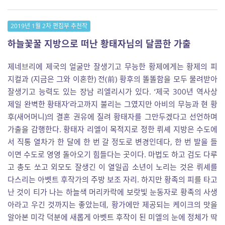
2019년 1월 2차 편집부 추천작
하늘꽃꿀 지방으로 떠난 황태자님의 달콤한 가출
제네브리에 제국의 얼굴만 잘생기고 무능한 황제에게는 황제의 피
지컬과 (지금은 그와 이혼한) 전(前) 황후의 똘똘함을 모두 물려받아
잘생기고 능력도 있는 장남 리엘리시가 있다. ‘제국 300년 역사상
제일 완벽한 황태자’라고까지 불리는 그였지만 아비의 무능과 현 황
후(새어머니)의 결혼 권유에 질려 황태자를 그만두겠다고 선언하며
가출을 감행한다. 황태자 리엘이 목적지로 정한 뤼셰 지방은 수도에
서 직통 열차가 한 달에 한 번 갈 정도로 변경인데다, 한 번 발을 들
이면 수도로 영영 돌아오기 힘들다는 곳이다. 마법도 하고 검도 다루
고 총도 쏘고 외모도 잘생긴 이 열일곱 소년이 노리는 것은 뤼셰를
다스리는 아벳트 후작가의 주방 보조 자리. 하지만 황족의 피를 타고
난 것이 티가 나는 하늘색 머리카락에 보랏빛 눈동자로 황족의 사생
아라고 우긴 것까지는 좋았는데, 황가에만 제공되는 케이크의 맛을
알아본 미각 덕분에 새롭게 아벳트 후작이 된 미엘의 눈에 정체가 딱