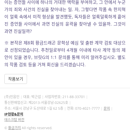
이는 증언들 사이에 하나의 거대한 맥락을 부여하고, 그 안에서 누군
가의 죄와 사건의 진실을 찾아내는 일. 자, 그렇다면 작품 속 한지혁
이 얼룩 속에서 미적 형상을 발견했듯, 독자들은 얼룩덜룩하게 흩어
진 증언들 사이에서 과연 진실의 윤곽을 찾아낼 수 있을까. 그것이
과연 진실일까?
※ 본작은 제8회 황금드래곤 문학상 예심 및 출판 계약 검토 대상으
로 선정되었습니다. 추천일로부터 4개월 이내에 타사 계약 등의 제
안이 있을 경우, 브릿G의 1:1 문의를 통해 미리 알려주십시오. 별도
의 작품 검토 등을 거쳐 회신을 드리겠습니다.
작품보기
(주)민음인
대표: 박근섭
사업자번호:
211-88-33701
통신판매업신고: 제2013-서울강남-02625호
주소: 서울시 강남구 도산대로 1길 62 5층
전화: 070-4021-7777
문의
IP현황&문의
데스크탑 버전
©
황금가지
All rights reserved.