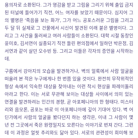
용의자로 소환된다. 그가 영감을 받고 그림을 그리기 위헤 출입 금지
된 터널에 들어가기 직전, 어느 여자를 보았기 때문이다. 심지어 그
의 별명은 ‘죽음을 보는 화가’, 그가 어느 공포스러운 그림을 그리고
두 달 뒤 실제로 그 건물에서 시신이 발견된 이래 붙은 별명이다. 그
리고 그 사건을 둘러싸고 여러 사람들이 소환된다. 대학 시절 동창인
윤미호, 김서연이 실종되기 직전 들린 편의점에서 일하던 박은정, 김
서연과 같이 살던 오수빈 등. 그리고 이들은 각자의 증언을 시작하는
데.
구름에서 강아지의 모습을 발견하거나, 벽의 얼룩에서 사람 얼굴을
떠올려 본 적은 누구에게나 한 번쯤 있을 것이다. 완전히 무작위적인
형상 속에서 익숙한 대상을 찾아내는 이런 착시 현상을 파레이돌리
아라고 한다. 이는 서로 무관해 보이는 대상들 사이에서 의미 있는
연결을 발견하려는 인간의 경향, 곧 아포페니아의 한 형태다. 미스터
리와 음모론, 공포는 바로 이 아포페니아에 깊이 기대어 있다. 벽 어
딘가에서 사람의 얼굴을 봤다던지 하는 생각은, 이내 그 사람이 몇
년 전 그곳에서 죽은 원령일지도 모른다는 이야기로 번져 간다. 그런
데 이 과정은 얼핏 추리와도 닮아 있다. 서로의 관련성이 희미해 보