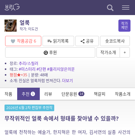
얼룩
작가
제안
작가: 이도건
작품공감
6
읽기목록
공유
숏코드복사
후원
작가소개
+
장르:
추리/스릴러
태그:
#미스터리
#단편
#풀리지않은의문
평점
×35
| 분량: 48매
소개: 진실은 얼룩처럼 번져간다.
더보기
작품
추천
리뷰
단문응원
책갈피
작품소개
1
14
2026년 6월 2차 편집부 추천작
무작위적인 얼룩 속에서 형태를 찾아낼 수 있을까?
얼룩에 천착하는 예술가, 한지혁은 한 여자, 김서연의 실종 사건의