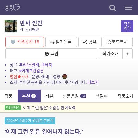
반사 인간
작가
제안
작가: 김태민
작품공감
18
읽기목록
공유
숏코드복사
후원
작가소개
+
장르:
추리/스릴러
,
판타지
태그:
#이제그런일은
평점
×50
| 분량: 46매 | 성향:
소개: 특이한 능력을 가진 남자의 이야기입니다.
더보기
작품
추천
리뷰
단문응원
책갈피
작품소개
1
23
‘이제 그런 일은’ 소일장 참여작🚫
추천셀렉션
2024년 9월 2차 편집부 추천작
‘이제 그런 일은 일어나지 않는다.’