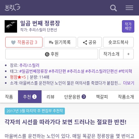
일곱 번째 정류장
작가
제안
작가: 추리스릴러 단편선
작품공감
3
읽기목록
공유
숏코드복사
후원
작가소개
+
장르:
추리/스릴러
태그:
#일곱번째정류장
#추리단편
#추리소설
#추리스릴러단편선
#박지혁
평점
×5
| 분량: 114매
소개: 마을버스를 운전하던 노인이 젊은 여의사를 죽였다가 붙잡힌다. 노인, 형사, 여의사의 세 가지 시점을 통해 사건의 전말이 드러나는데…
더보기
작품
추천
리뷰
단문응원
책갈피
작품소개
1
3
2017년 3월 마지막 주 편집부 추천작
각자의 시선을 따라가다 보면 드러나는 절묘한 반전!
마을버스를 운전하는 노인이 있다. 매일 똑같은 정류장을 몇 번이고