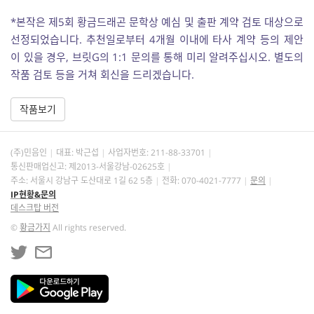
*본작은 제5회 황금드래곤 문학상 예심 및 출판 계약 검토 대상으로
선정되었습니다. 추천일로부터 4개월 이내에 타사 계약 등의 제안
이 있을 경우, 브릿G의 1:1 문의를 통해 미리 알려주십시오. 별도의
작품 검토 등을 거쳐 회신을 드리겠습니다.
작품보기
(주)민음인
대표: 박근섭
사업자번호:
211-88-33701
통신판매업신고: 제2013-서울강남-02625호
주소: 서울시 강남구 도산대로 1길 62 5층
전화: 070-4021-7777
문의
IP현황&문의
데스크탑 버전
©
황금가지
All rights reserved.