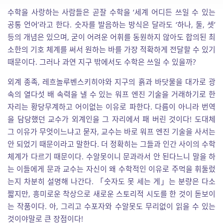
수학을 사랑하는 사람들은 곧잘 수학을 ‘세계 어디든 쓰일 수 있는
공통 언어’라고 한다. 숫자를 발음하는 방식은 달라도 ‘하나, 둘, 셋’
등의 개념은 있으며, 굳이 어려운 어휘를 동원하지 않아도 합의된 최
소한의 기호 체계를 써서 원하는 바를 가장 적확하게 전달할 수 있기
때문이다. 그러나 과연 지구 밖에서도 수학은 쓰일 수 있을까?
외계 종족, 레흐놀루벤스키히야와 지구의 흙과 바닷물을 대가로 광
속의 열다섯 배 속력을 낼 수 있는 워프 엔진 기술을 거래하기로 한
자리는 황당무계하고 어이없는 이유로 파한다. 다름이 아니라 번역
을 담당했던 교수가 외계인을 그 자리에서 패 버린 것이다! 도대체
그 이유가 무엇이느냐고 묻자, 교수는 바로 워프 엔진 기술을 사서는
안 되었기 때문이라고 말한다. 더 정확히는 그들과 인간 사이의 수학
체계가 다르기 때문이다. 수알못이니 문과라서 안 된다느니 말을 하
는 이들에게 문과 교수는 자신이 왜 수학적인 이유로 주먹을 휘둘렀
는지 차분히 설명해 나간다. 「숫자도 못 세는 게」는 분량은 다소
짧지만, 흥미로운 착상으로 새로운 스토리적 시도를 한 것이 돋보이
는 작품이다. 아, 그리고 수포자와 수알못도 무리없이 읽을 수 있는
것이야말로 큰 장점이다!