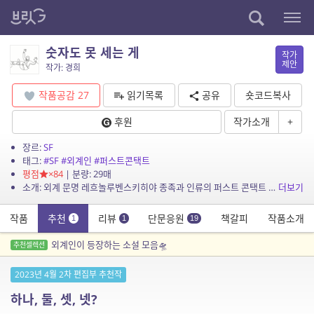
숫자도 못 세는 게
작가
제안
작가: 경희
작품공감
27
읽기목록
공유
숏코드복사
후원
작가소개
+
장르:
SF
태그:
#SF
#외계인
#퍼스트콘택트
평점
×84
| 분량: 29매
소개: 외계 문명 레흐놀루벤스키히야 종족과 인류의 퍼스트 콘택트 도중, 통역을 맡은 언어학 교수가 외계인의 숫자 세는 법을 이유로 펀치를 날려 협정이 파토날 위기에 처한다.
더보기
작품
추천
리뷰
단문응원
책갈피
작품소개
1
1
19
외계인이 등장하는 소설 모음🛸
추천셀렉션
2023년 4월 2차 편집부 추천작
하나, 둘, 셋, 넷?