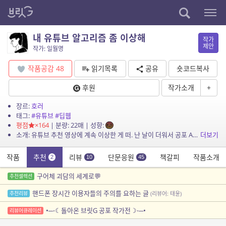
내 유튜브 알고리즘 좀 이상해
작가
제안
작가: 일월명
작품공감
48
읽기목록
공유
숏코드복사
후원
작가소개
+
장르:
호러
태그:
#유튜브
#딥웹
평점
×164
| 분량: 22매 | 성향:
소개: 유튜브 추천 영상에 계속 이상한 게 떠. 난 날이 더워서 공포 ASMR 몇 개를 찾아 보았을 뿐인데. *정체불명괴담 테마 단편선(구구단편서가) 수록작 22.01.11. 일부 수정 ...
더보기
작품
추천
리뷰
단문응원
책갈피
작품소개
2
10
45
구어체 괴담의 세계로💬
추천셀렉션
핸드폰 장시간 이용자들의 주의를 요하는 글
추천리뷰
(리뷰어: 태윤)
•─⋅☾돌아온 브릿G 공포 작가전☽⋅─•
리뷰어큐레이션