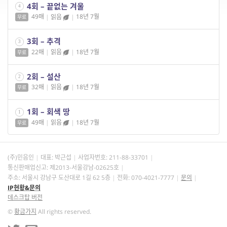
4회 – 끝없는 겨울
4
49매
|
읽음
|
18년 7월
무료
3회 – 추격
3
22매
|
읽음
|
18년 7월
무료
2회 – 설산
2
32매
|
읽음
|
18년 7월
무료
1회 – 회색 땅
1
49매
|
읽음
|
18년 7월
무료
(주)민음인
대표: 박근섭
사업자번호:
211-88-33701
통신판매업신고: 제2013-서울강남-02625호
주소: 서울시 강남구 도산대로 1길 62 5층
전화: 070-4021-7777
문의
IP현황&문의
데스크탑 버전
©
황금가지
All rights reserved.