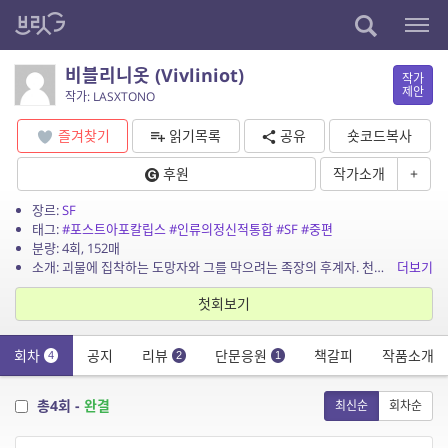
비블리니옷 (Vivliniot)
작가
제안
작가: LASXTONO
즐겨찾기
읽기목록
공유
숏코드복사
후원
작가소개
+
장르:
SF
태그:
#포스트아포칼립스
#인류의정신적통합
#SF
#중편
분량: 4회, 152매
소개: 괴물에 집착하는 도망자와 그를 막으려는 족장의 후계자. 천재적인 과학자인 남편과 그의 비밀을 고발하려는 아내 두 이야기가 동시에 진행되는 SF중편입니다.
더보기
첫회보기
회차
공지
리뷰
단문응원
책갈피
작품소개
4
2
1
총4회 -
완결
최신순
회차순