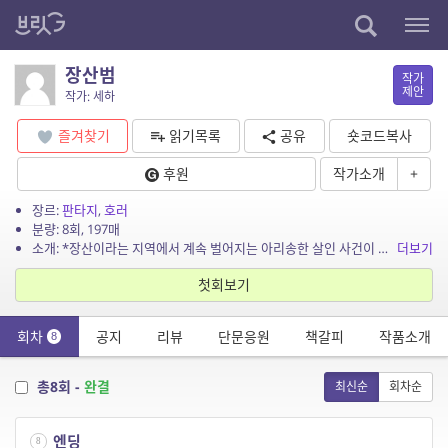
장산범
작가
제안
작가: 세하
즐겨찾기
읽기목록
공유
숏코드복사
후원
작가소개
+
장르:
판타지
,
호러
분량: 8회, 197매
소개: *장산이라는 지역에서 계속 벌어지는 아리송한 살인 사건이 발생했다. 이후 공식 브리핑을 했으나 사건을 해결 되지 않은 체 사건에 대한 언론의 이슈만 증가하고 있었다. *[월화수목금...
더보기
첫회보기
회차
공지
리뷰
단문응원
책갈피
작품소개
8
총8회 -
완결
최신순
회차순
엔딩
8