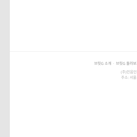
브릿G 소개
·
브릿G 둘러보
(주)민음인
주소: 서울