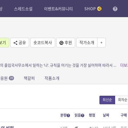
상
스레드소설
이벤트&커뮤니티
SHOP
보기
공유
숏코드복사
후원
작가소개
+
소개: 모두가 이민을 가고 싶어 하는 꿈의 나라의 출입국사무소에서 일하는 ‘나’. 규칙을 어기는 것을 가장 싫어하며 따라서 적절한 여권이나 비자 없이 어떻게든 몰래 ...
더보
문응원
책갈피
작품소개
28
최신순
회차순
분량
읽음
평점
날짜
구매