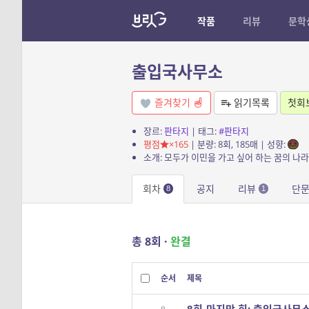
작품
리뷰
문학
출입국사무소
즐겨찾기
읽기목록
첫회
장르:
판타지
| 태그:
#판타지
평점
×165
| 분량: 8회, 185매 | 성향:
회차
공지
리뷰
단
8
1
총 8회 ·
완결
순서
제목