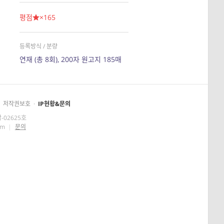
평점
×165
등록방식 / 분량
연재 (총 8회), 200자 원고지 185매
저작권보호
·
IP현황&문의
-02625호
om
|
문의