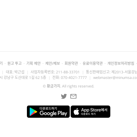
기
·
원고 투고
·
기획 제안
·
제안/제보
·
회원약관
·
유료이용약관
·
개인정보처리방침
·
|
대표: 박근섭
|
사업자등록번호: 211-88-33701
|
통신판매업신고: 제2013-서울강남
시 강남구 도산대로 1길 62 5층
|
전화: 070-4021-7777
|
webmaster@minumsa.c
©
황금가지
. All rights reserved.