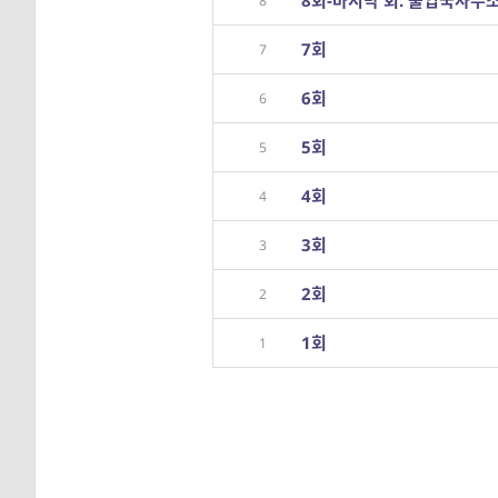
8회-마지막 회: 출입국사무
8
7회
7
6회
6
5회
5
4회
4
3회
3
2회
2
1회
1