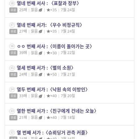
열네 번째 서사 : 〈표찰과 장부〉
18
25매
|
읽음
|
×35
|
7월 24일
무료
열네 번째 서가: 〈우수 비정규직〉
17
27매
|
읽음
|
×35
|
7월 24일
무료
ㅇㅇ 번째 서사 :〈이름이 돌아가는 곳〉
16
39매
|
읽음
|
×30
|
7월 22일
무료
열세 번째 서가 :〈별의 소원〉
15
24매
|
읽음
|
×50
|
7월 21일
무료
열두 번째 서가 :〈낙원 속의 이방인〉
14
33매
|
읽음
|
×40
|
7월 20일
무료
열한 번째 서가 :〈친구에게 건네는 오늘〉
13
21매
|
읽음
|
×40
|
7월 18일
무료
열 번째 서가 :〈슈뢰딩거 관측 커플〉
12
21매
|
읽음
|
×40
|
7월 16일