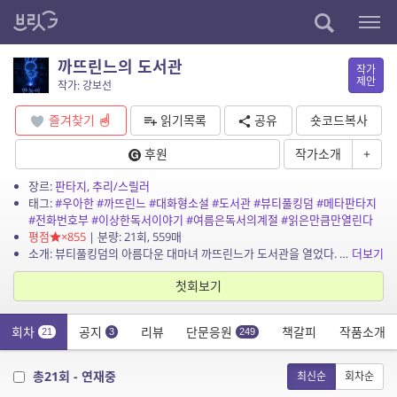
까뜨린느의 도서관
작가
제안
작가: 강보선
즐겨찾기
읽기목록
공유
숏코드복사
후원
작가소개
+
장르:
판타지
,
추리/스릴러
태그:
#우아한
#까뜨린느
#대화형소설
#도서관
#뷰티풀킹덤
#메타판타지
#전화번호부
#이상한독서이야기
#여름은독서의계절
#읽은만큼만열린다
평점
×855
| 분량: 21회, 559매
소개: 뷰티풀킹덤의 아름다운 대마녀 까뜨린느가 도서관을 열었다. 여름은 독서의 계절이고, 독서는 지식을 부른다. 읽은 만큼만 열리고, 다시 읽을 때마다 또 하나의 문이 열리는 이상한 독서...
더보기
첫회보기
회차
공지
리뷰
단문응원
책갈피
작품소개
21
3
249
총21회 - 연재중
최신순
회차순