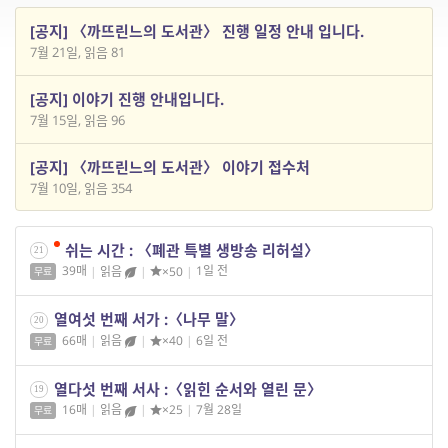
[공지] 〈까뜨린느의 도서관〉 진행 일정 안내 입니다.
7월 21일, 읽음 81
[공지] 이야기 진행 안내입니다.
7월 15일, 읽음 96
[공지] 〈까뜨린느의 도서관〉 이야기 접수처
7월 10일, 읽음 354
쉬는 시간 : 〈폐관 특별 생방송 리허설〉
21
39매
|
읽음
|
×50
|
1일 전
무료
열여섯 번째 서가 :〈나무 말〉
20
66매
|
읽음
|
×40
|
6일 전
무료
열다섯 번째 서사 :〈읽힌 순서와 열린 문〉
19
16매
|
읽음
|
×25
|
7월 28일
무료