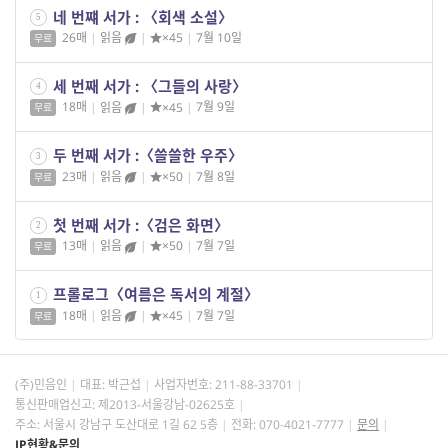
네 번쨰 서가 : 〈회색 소설〉
5
26매
|
읽음
|
×45
|
7월 10일
무료
세 번째 서가 : 〈그들의 사랑〉
4
18매
|
읽음
|
×45
|
7월 9일
무료
두 번째 서가 :〈쓸쓸한 우주〉
3
23매
|
읽음
|
×50
|
7월 8일
무료
첫 번째 서가 :〈검은 화면〉
2
13매
|
읽음
|
×50
|
7월 7일
무료
프롤로그〈여름은 독서의 계절〉
1
18매
|
읽음
|
×45
|
7월 7일
무료
(주)민음인
대표: 박근섭
사업자번호:
211-88-33701
통신판매업신고: 제2013-서울강남-02625호
주소: 서울시 강남구 도산대로 1길 62 5층
전화: 070-4021-7777
문의
IP현황&문의