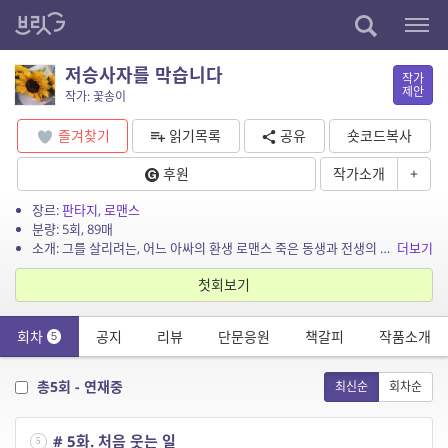
저승사자를 막습니다
작가
제안
작가: 꽃송이
즐겨찾기
읽기목록
공유
숏코드복사
후원
작가소개
+
장르:
판타지
,
로맨스
분량: 5회, 89매
소개: 그를 살리려는, 어느 아싸의 환생 로맨스 죽은 동생과 전생의 연인 사이, 그녀는 저승사자를 막기로 했다.
더보기
첫회보기
회차
공지
리뷰
단문응원
책갈피
작품소개
5
총5회 - 연재중
최신순
회차순
# 5화. 처음 웃는 일
5