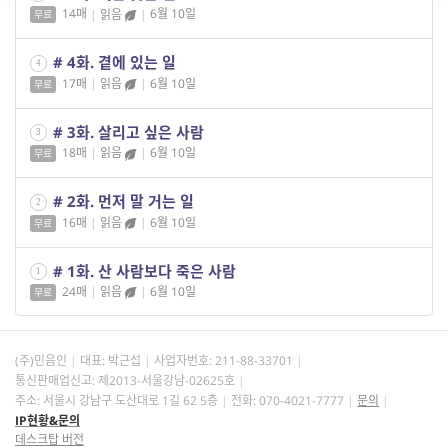
14매
|
읽음
|
6월 10일
무료
# 4화. 곁에 있는 일
4
17매
|
읽음
|
6월 10일
무료
# 3화. 살리고 싶은 사람
3
18매
|
읽음
|
6월 10일
무료
# 2화. 먼저 말 거는 일
2
16매
|
읽음
|
6월 10일
무료
# 1화. 산 사람보다 죽은 사람
1
24매
|
읽음
|
6월 10일
무료
(주)민음인
대표: 박근섭
사업자번호:
211-88-33701
통신판매업신고: 제2013-서울강남-02625호
주소: 서울시 강남구 도산대로 1길 62 5층
전화: 070-4021-7777
문의
IP현황&문의
데스크탑 버전