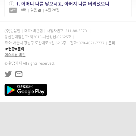
1. 어머니 나를 낳으시고, 아버지 나를 버리셨으니
1
18매
|
읽음
|
4월 28일
무료
(주)민음인
대표: 박근섭
사업자번호:
211-88-33701
통신판매업신고: 제2013-서울강남-02625호
주소: 서울시 강남구 도산대로 1길 62 5층
전화: 070-4021-7777
문의
IP현황&문의
데스크탑 버전
©
황금가지
All rights reserved.