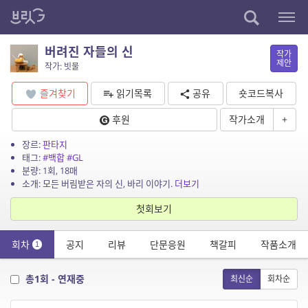
버려진 자들의 신
작가
제안
작가: 빗물
즐겨찾기
읽기목록
공유
숏코드복사
후원
작가소개
+
장르:
판타지
태그:
#백합
#GL
분량: 1회, 18매
소개: 모든 버림받은 자의 신, 바리 이야기.
더보기
첫회보기
회차
공지
리뷰
단문응원
책갈피
작품소개
1
총1회 - 연재중
최신순
회차순