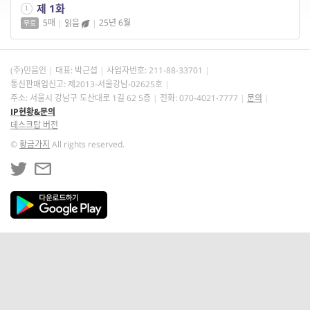
제 1화
1
5매
|
읽음
|
25년 6월
무료
(주)민음인
대표: 박근섭
사업자번호:
211-88-33701
통신판매업신고: 제2013-서울강남-02625호
주소: 서울시 강남구 도산대로 1길 62 5층
전화: 070-4021-7777
문의
IP현황&문의
데스크탑 버전
©
황금가지
All rights reserved.