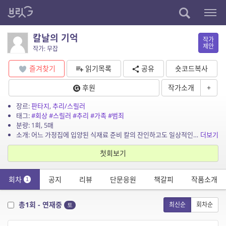
칼날의 기억
작가
제안
작가: 무잡
즐겨찾기
읽기목록
공유
숏코드복사
후원
작가소개
+
장르:
판타지
,
추리/스릴러
태그:
#회상
#스릴러
#추리
#가족
#범죄
분량: 1회, 5매
소개: 어느 가정집에 입양된 식재료 준비 칼의 잔인하고도 일상적인 기억들
더보기
첫회보기
회차
공지
리뷰
단문응원
책갈피
작품소개
1
총1회 - 연재중
최신순
회차순
토