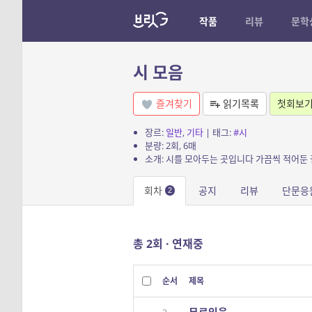
작품
리뷰
문학
시 모음
즐겨찾기
읽기목록
첫회보
장르:
일반
,
기타
| 태그:
#시
분량: 2회, 6매
소개: 시를 모아두는 곳입니다 가끔씩 적어둔
회차
공지
리뷰
단문응
2
총 2회 · 연재중
순서
제목