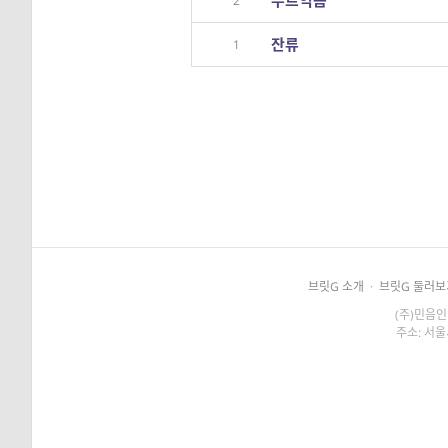
무르익음
2
잔류
1
브릿G 소개
·
브릿G 둘러보
(주)민음인
주소: 서울