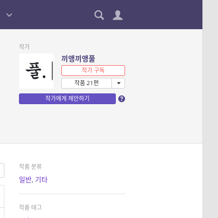
작가
끼앵끼앵풀
작가 구독
작품 21편
작가에게 제안하기
작품 분류
일반
,
기타
작품 태그