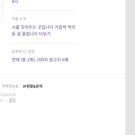
#시
작품 소개
시를 모아두는 곳입니다 가끔씩 적어
둔 걸 올립니다
더보기
등록방식 / 분량
연재 (총 2회), 200자 원고지 6매
저작권보호
·
IP현황&문의
-02625호
om
|
문의