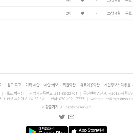
4매
-
25년 4월
무료
2매
-
25년 4월
무료
기
·
원고 투고
·
기획 제안
·
제안/제보
·
회원약관
·
유료이용약관
·
개인정보처리방침
·
|
대표: 박근섭
|
사업자등록번호: 211-88-33701
|
통신판매업신고: 제2013-서울강남
시 강남구 도산대로 1길 62 5층
|
전화: 070-4021-7777
|
webmaster@minumsa.c
©
황금가지
. All rights reserved.