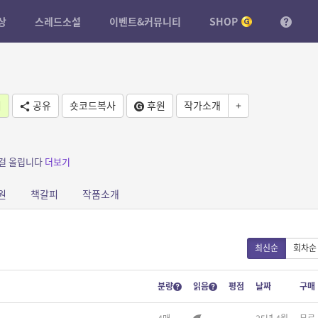
상
스레드소설
이벤트&커뮤니티
SHOP
기
공유
숏코드복사
후원
작가소개
+
 걸 올립니다
더보기
원
책갈피
작품소개
최신순
회차순
분량
읽음
평점
날짜
구매