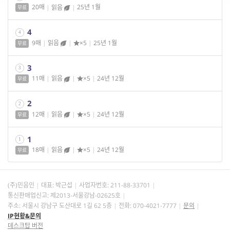
20매
|
읽음
|
25년 1월
무료
4
4
9매
|
읽음
|
×5
|
25년 1월
무료
3
3
11매
|
읽음
|
×5
|
24년 12월
무료
2
2
12매
|
읽음
|
×5
|
24년 12월
무료
1
1
18매
|
읽음
|
×5
|
24년 12월
무료
(주)민음인
대표: 박근섭
사업자번호:
211-88-33701
통신판매업신고: 제2013-서울강남-02625호
주소: 서울시 강남구 도산대로 1길 62 5층
전화: 070-4021-7777
문의
IP현황&문의
데스크탑 버전