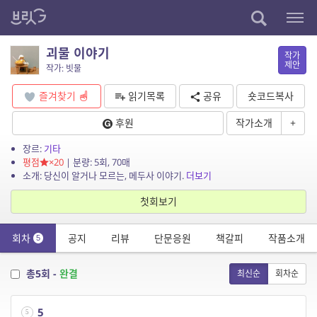
괴물 이야기
작가
제안
작가: 빗물
즐겨찾기
읽기목록
공유
숏코드복사
후원
작가소개
+
장르:
기타
평점
×20
| 분량: 5회, 70매
소개: 당신이 알거나 모르는, 메두사 이야기.
더보기
첫회보기
회차
공지
리뷰
단문응원
책갈피
작품소개
5
총5회 -
완결
최신순
회차순
5
5