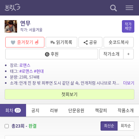
연무
작가
제안
작가: 서울겨울
즐겨찾기
읽기목록
공유
숏코드복사
후원
작가소개
+
장르:
로맨스
태그:
#로맨스
#현대
분량: 23회, 574매
소개: 안개 낀 창 밖 희뿌연 도시 같던 삶 속, 안개처럼 시나브로 차오르는 사람 말간 안개꽃 같은 서로가 서로에게 몰래 물들어가는 나날들 스물일곱의 늦깎이 대학생 은성은, 어머니를 결국...
더보기
첫회보기
회차
공지
리뷰
단문응원
책갈피
작품소개
23
총23회 -
완결
최신순
회차순