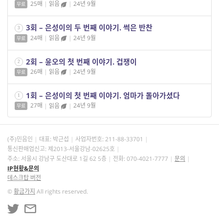
25매
|
읽음
|
24년 9월
무료
3회 – 은성이의 두 번째 이야기. 썩은 반찬
3
24매
|
읽음
|
24년 9월
무료
2회 – 윤오의 첫 번째 이야기. 겁쟁이
2
26매
|
읽음
|
24년 9월
무료
1회 – 은성이의 첫 번째 이야기. 엄마가 돌아가셨다
1
27매
|
읽음
|
24년 9월
무료
(주)민음인
대표: 박근섭
사업자번호:
211-88-33701
통신판매업신고: 제2013-서울강남-02625호
주소: 서울시 강남구 도산대로 1길 62 5층
전화: 070-4021-7777
문의
IP현황&문의
데스크탑 버전
©
황금가지
All rights reserved.