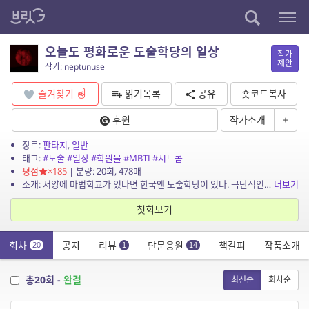
오늘도 평화로운 도술학당의 일상
작가
제안
작가: neptunuse
즐겨찾기
읽기목록
공유
숏코드복사
후원
작가소개
+
장르:
판타지
,
일반
태그:
#도술
#일상
#학원물
#MBTI
#시트콤
평점
×185
| 분량: 20회, 478매
소개: 서양에 마법학교가 있다면 한국엔 도술학당이 있다. 극단적인 성향의 네개의 기숙사! 도술수행을 하는 각양각색 성향 학생들의 평범하고도 소소한 일상. 화려하지도, 손에 땀을 쥐지도 않...
더보기
첫회보기
회차
공지
리뷰
단문응원
책갈피
작품소개
20
1
14
총20회 -
완결
최신순
회차순