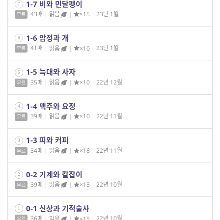
1-7 비와 민달팽이
7
43매
|
읽음
|
×15
|
23년 1월
무료
1-6 압정과 개
6
41매
|
읽음
|
×10
|
23년 1월
무료
1-5 늑대와 사자
5
35매
|
읽음
|
×10
|
22년 12월
무료
1-4 맥주와 요정
4
39매
|
읽음
|
×10
|
22년 11월
무료
1-3 피와 커피
3
34매
|
읽음
|
×18
|
22년 11월
무료
0-2 기계와 칼잡이
2
39매
|
읽음
|
×13
|
22년 10월
무료
0-1 신상과 기적술사
1
36매
|
읽음
|
×15
|
22년 10월
무료