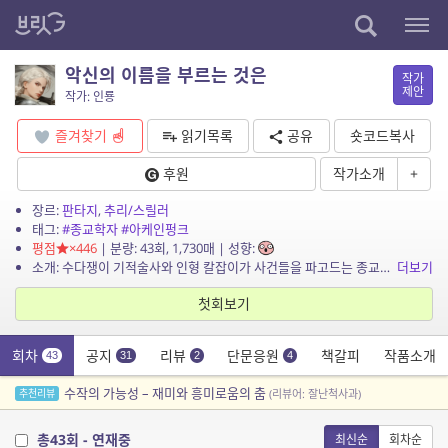
악신의 이름을 부르는 것은
작가
제안
작가: 인룡
즐겨찾기
읽기목록
공유
숏코드복사
후원
작가소개
+
장르:
판타지
,
추리/스릴러
태그:
#종교학자
#아케인펑크
평점
×446
| 분량: 43회, 1,730매 | 성향:
소개: 수다쟁이 기적술사와 인형 칼잡이가 사건들을 파고드는 종교학 다크 판타지
더보기
첫회보기
회차
공지
리뷰
단문응원
책갈피
작품소개
43
31
2
4
수작의 가능성 – 재미와 흥미로움의 춤
추천리뷰
(리뷰어: 잘난척사과)
총43회 - 연재중
최신순
회차순