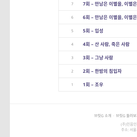
7회 – 만남은 이별을, 이별은
7
6회 – 만남은 이별을, 이별은
6
5회 – 입성
5
4회 – 산 사람, 죽은 사람
4
3회 – 그냥 사람
3
2회 – 한밤의 침입자
2
1회 – 조우
1
브릿G 소개
·
브릿G 둘러보
(주)민음인
주소: 서울