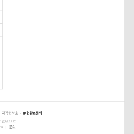
저작권보호
·
IP현황&문의
-02625호
om
|
문의