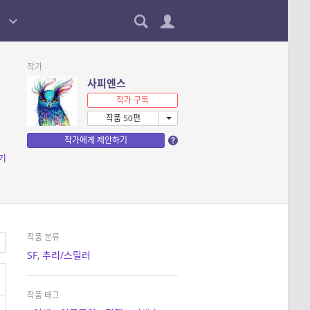
작가
사피엔스
작가 구독
작품 50편
작가에게 제안하기
기
작품 분류
SF
,
추리/스릴러
작품 태그