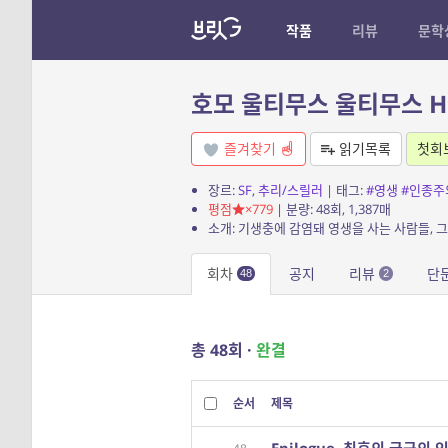
작품
리뷰
문학
호모 울티무스 울티무스 Hom
즐겨찾기
읽기목록
첫회
장르:
SF
,
추리/스릴러
| 태그:
#영생
#인종주
평점
×779
| 분량: 48회, 1,387매
회차
공지
리뷰
단
48
2
총 48회 ·
완결
순서
제목