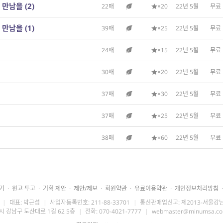
 만남을 (2)
22매
×20
22년 5월
무료
 만남을 (1)
39매
×25
22년 5월
무료
24매
×15
22년 5월
무료
30매
×20
22년 5월
무료
37매
×30
22년 5월
무료
37매
×25
22년 5월
무료
38매
×60
22년 5월
무료
기
·
원고 투고
·
기획 제안
·
제안/제보
·
회원약관
·
유료이용약관
·
개인정보처리방침
·
|
대표: 박근섭
|
사업자등록번호: 211-88-33701
|
통신판매업신고: 제2013-서울강남
시 강남구 도산대로 1길 62 5층
|
전화: 070-4021-7777
|
webmaster@minumsa.c