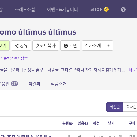
상
스레드소설
이벤트&커뮤니티
SHOP
o últĭmus últĭmus
보기
공유
숏코드복사
후원
작가소개
+
의
#전쟁
#기생충
소개: 기생충에 감염돼 영생을 사는 사람들, 그들을 혐오하며 전쟁을 꿈꾸는 사람들, 그 대결 속에서 자기 자리를 찾기 위해 애쓰는 사람들의 이야기.
더보
문응원
책갈피
작품소개
197
최신순
회차순
분량
읽음
평점
날짜
구매