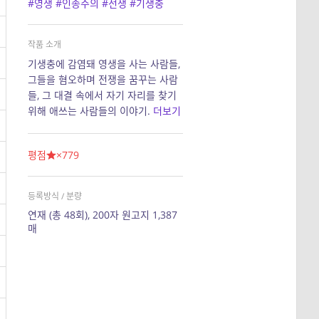
#영생
#인종주의
#전쟁
#기생충
작품 소개
기생충에 감염돼 영생을 사는 사람들,
그들을 혐오하며 전쟁을 꿈꾸는 사람
들, 그 대결 속에서 자기 자리를 찾기
위해 애쓰는 사람들의 이야기.
더보기
평점
×779
등록방식 / 분량
연재 (총 48회), 200자 원고지 1,387
매