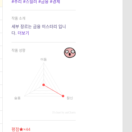
#추리
#스릴러
#금융
#경제
작품 소개
세부 장르는 금융 미스터리 입니
다.
더보기
작품 성향
어둠
슬픔
참신
JS chart by amCharts
평점
×44