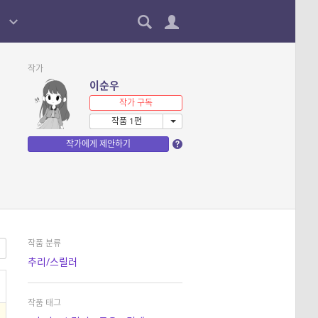
작가
이순우
작가 구독
작품 1편
작가에게 제안하기
작품 분류
추리/스릴러
작품 태그