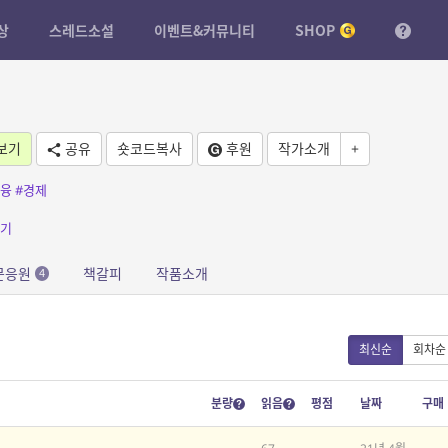
상
스레드소설
이벤트&커뮤니티
SHOP
보기
공유
숏코드복사
후원
작가소개
+
금융
#경제
기
문응원
책갈피
작품소개
4
최신순
회차순
분량
읽음
평점
날짜
구매