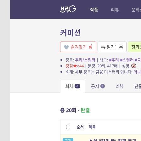
작품
리뷰
문학
커미션
즐겨찾기
읽기목록
첫회
장르:
추리/스릴러
| 태그:
#추리
#스릴러
#
평점
×44
| 분량: 20회, 417매 | 성향:
소개: 세부 장르는 금융 미스터리 입니다.
더보
회차
공지
리뷰
단
20
1
총 20회 ·
완결
순서
제목