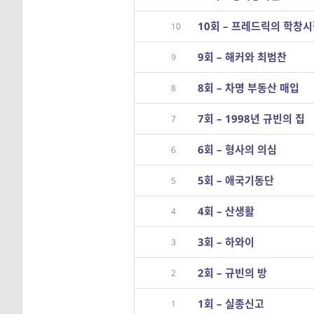
10회 – 프레드릭의 학창
10
9회 – 해커와 최범찬
9
8회 – 차명 부동산 매입
8
7회 – 1998년 규빈의 집
7
6회 – 형사의 의심
6
5회 – 애국기동단
5
4회 – 산생활
4
3회 – 하와이
3
2회 – 규빈의 방
2
1회 – 실종신고
1