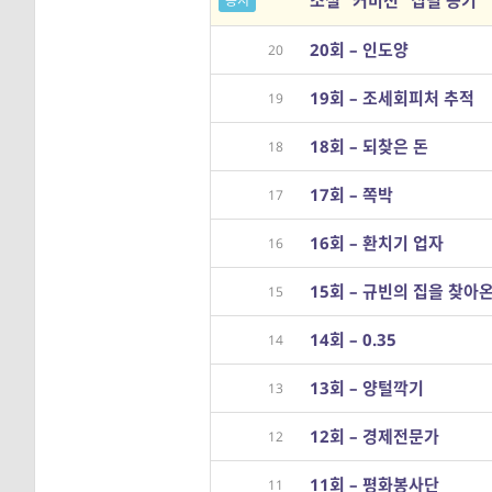
소설 “커미션” 집필 동기
공지
20회 – 인도양
20
19회 – 조세회피처 추적
19
18회 – 되찾은 돈
18
17회 – 쪽박
17
16회 – 환치기 업자
16
15회 – 규빈의 집을 찾아
15
14회 – 0.35
14
13회 – 양털깍기
13
12회 – 경제전문가
12
11회 – 평화봉사단
11