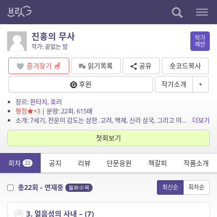
진홍의 무사
작가
제안
작가: 끝없는 밤
즐겨찾기
읽기목록
공유
숏코드복사
후원
작가소개
+
장르:
판타지
,
호러
평점
×3
| 분량: 22회, 615매
소개: 7세기, 전운이 감도는 삼한. 고려, 백제, 신라 삼국, 그리고 야마토와 왜를 비롯한 수많은 외부세력들의 각축장이 되어버린 어지러운 난세에 한 무사가 나타난다. 백 년이 넘은 비밀...
더보기
첫회보기
회차
공지
리뷰
단문응원
책갈피
작품소개
22
총22회 - 연재중
최신순
회차순
월화수목
3. 얼음성의 사내 – (7)
22