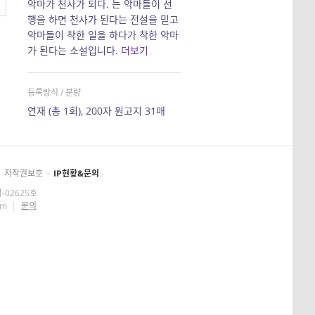
악마가 천사가 되다. 는 악마들이 선
행을 하면 천사가 된다는 전설을 믿고
악마들이 착한 일을 하다가 착한 악마
가 된다는 소설입니다.
더보기
등록방식 / 분량
연재 (총 1회), 200자 원고지 31매
저작권보호
·
IP현황&문의
-02625호
om
|
문의