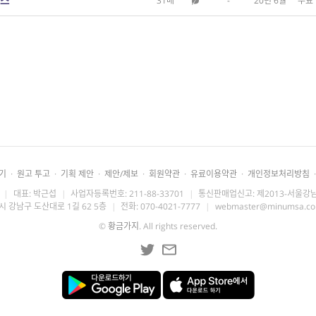
리스
31매
-
20년 6월
무료
기
·
원고 투고
·
기획 제안
·
제안/제보
·
회원약관
·
유료이용약관
·
개인정보처리방침
·
|
대표: 박근섭
|
사업자등록번호: 211-88-33701
|
통신판매업신고: 제2013-서울강남
시 강남구 도산대로 1길 62 5층
|
전화: 070-4021-7777
|
webmaster@minumsa.c
©
황금가지
. All rights reserved.