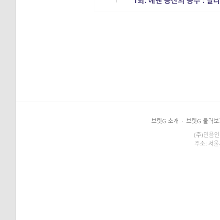
1회. 에덴 동산의 공주 : 릴
1
브릿G 소개
·
브릿G 둘러보
(주)민음인
주소: 서울