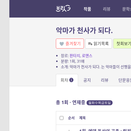
작품
리뷰
문학
악마가 천사가 되다.
즐겨찾기
읽기목록
첫회보
장르:
판타지
,
로맨스
분량: 1회, 31매
회차
공지
리뷰
단문응
1
총 1회 · 연재중
월화수목금토일
순서
제목