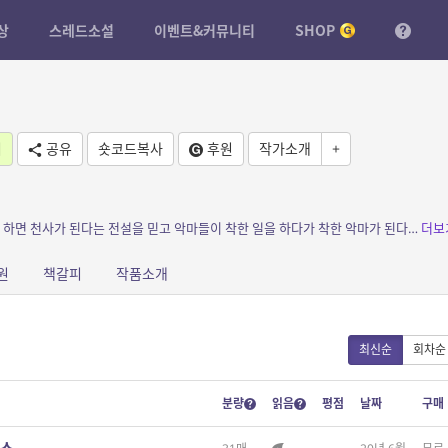
상
스레드소설
이벤트&커뮤니티
SHOP
기
공유
숏코드복사
후원
작가소개
+
소개: 악마가 천사가 되다. 는 악마들이 선행을 하면 천사가 된다는 전설을 믿고 악마들이 착한 일을 하다가 착한 악마가 된다는 소설입니다.
더보
원
책갈피
작품소개
최신순
회차순
분량
읽음
평점
날짜
구매