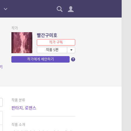
작가
빨간구미호
작가 구독
작품 5편
작가에게 제안하기
기
작품 분류
판타지
,
로맨스
작품 소개