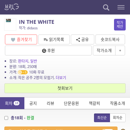
IN THE WHITE
작가
제안
작가: didaos
즐겨찾기
읽기목록
공유
숏코드복사
후원
작가소개
+
장르:
판타지
,
일반
분량: 18회, 250매
가격:
10화 무료
8
소개: 작은 공주 2명의 모험기.
더보기
첫회보기
회차
공지
리뷰
단문응원
책갈피
작품소개
18
총18회 -
완결
최신순
회차순