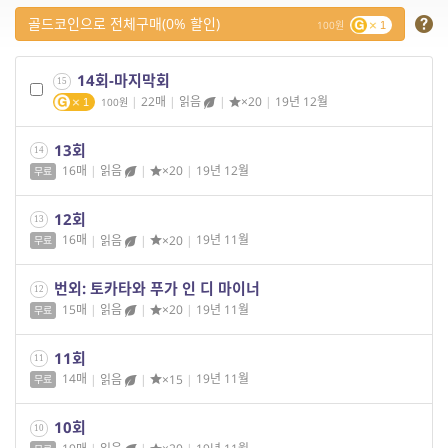
골드코인으로 전체구매(0% 할인)
100
1
14회-마지막회
15
|
22매
|
읽음
|
×20
|
19년 12월
100
1
13회
14
16매
|
읽음
|
×20
|
19년 12월
무료
12회
13
16매
|
읽음
|
×20
|
19년 11월
무료
번외: 토카타와 푸가 인 디 마이너
12
15매
|
읽음
|
×20
|
19년 11월
무료
11회
11
14매
|
읽음
|
×15
|
19년 11월
무료
10회
10