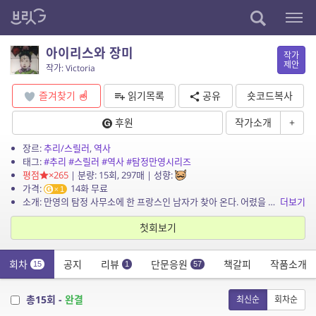
아이리스와 장미
작가
제안
작가: Victoria
즐겨찾기
읽기목록
공유
숏코드복사
후원
작가소개
+
장르:
추리/스릴러
,
역사
태그:
#추리
#스릴러
#역사
#탐정만영시리즈
평점
×265
| 분량: 15회, 297매 | 성향:
가격:
14화 무료
1
소개: 만영의 탐정 사무소에 한 프랑스인 남자가 찾아 온다. 어렸을 때 부모가 입양해서 같이 컸던 조선인 여자 아이가 기숙학교에서 자살을 했는데 그 이유를 알고 싶다는 것이다. 일의 전말...
더보기
첫회보기
회차
공지
리뷰
단문응원
책갈피
작품소개
15
1
57
총15회 -
완결
최신순
회차순