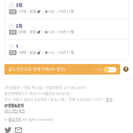
3회
3
12매
|
읽음
|
×20
|
19년 11월
무료
2회
2
20매
|
읽음
|
×20
|
19년 11월
무료
1
1
18매
|
읽음
|
×15
|
19년 11월
무료
골드코인으로 전체구매(0% 할인)
100
1
(주)민음인
대표: 박근섭
사업자번호:
211-88-33701
통신판매업신고: 제2013-서울강남-02625호
주소: 서울시 강남구 도산대로 1길 62 5층
전화: 070-4021-7777
문의
IP현황&문의
데스크탑 버전
©
황금가지
All rights reserved.