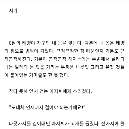
지뢰
8월의 태양이 자꾸만 내 몸을 핥는다. 덕분에 내 몸은 태양
의 침으로 범벅이 되있다. 끈적끈적한 침 때문인지 기분도 끈
적끈적해진다. 기분이 끈적끈적 해지는데는 주변에서 날라다
니는 벌레와 눈 앞을 가리는 두꺼운 나뭇잎 그리고 온갖 것들
이 붙어있는 거미줄도 한 몫 했다.
참다 못해 앞서 걷는 아저씨에게 소리쳤다.
“도대체 언제까지 걸어야 되는거에요!”
나뭇가지를 걷어내던 아저씨가 고개를 돌렸다. 잔가지에 쓸