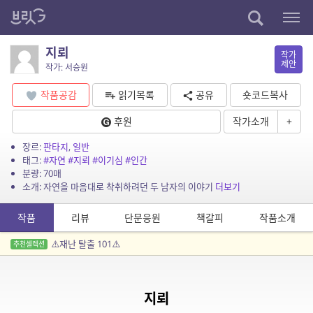
지뢰
작가
제안
작가: 서승원
작품공감
읽기목록
공유
숏코드복사
후원
작가소개
+
장르:
판타지
,
일반
태그:
#자연
#지뢰
#이기심
#인간
분량: 70매
소개: 자연을 마음대로 착취하려던 두 남자의 이야기
더보기
작품
리뷰
단문응원
책갈피
작품소개
⚠️재난 탈출 101⚠️
추천셀렉션
지뢰