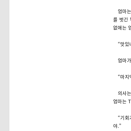
엄마는
를 벗긴
없애는 
“맛있
엄마가
“마지
의사는
엄마는 
“기회
야.”