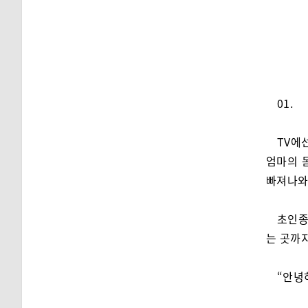
01.
TV에
엄마의 
빠져나와
초인종
는 곳까
“안녕