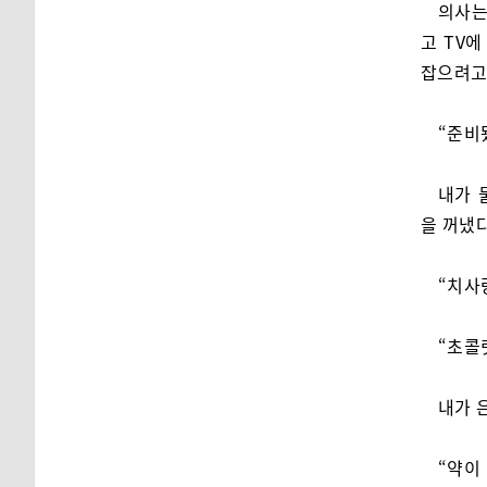
의사는
고 TV
잡으려고
“준비
내가 
을 꺼냈다
“치사
“초콜
내가 
“약이