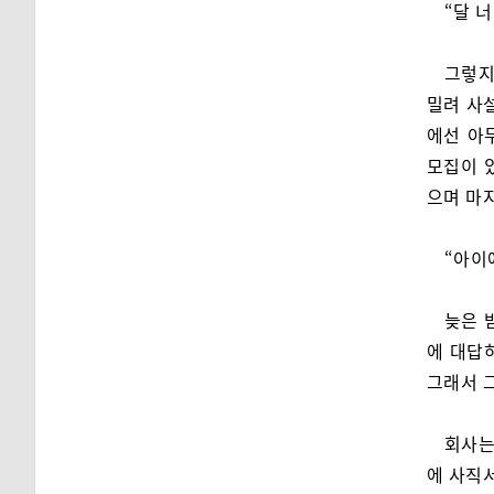
“달 
그렇지
밀려 사
에선 아
모집이 
으며 마
“아이
늦은 
에 대답
그래서 
회사는
에 사직서