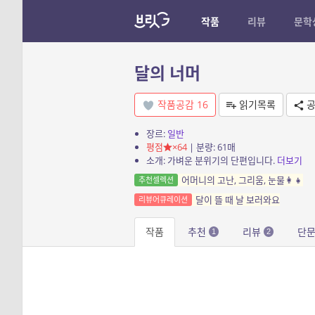
작품
리뷰
문학
달의 너머
작품공감
16
읽기목록
공
장르:
일반
평점
×64
| 분량: 61매
소개: 가벼운 분위기의 단편입니다.
더보기
어머니의 고난, 그리움, 눈물👩‍👧
추천셀렉션
달이 뜰 때 날 보러와요
리뷰어큐레이션
작품
추천
리뷰
단
1
2