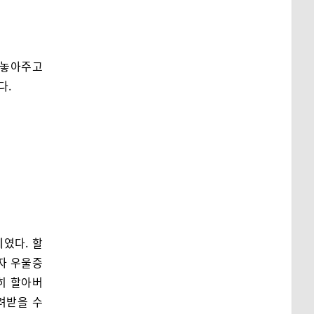
 놓아주고
다.
였다. 할
자 우울증
히 할아버
려받을 수