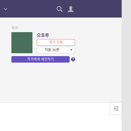
작가
으후루
작가 구독
작품 36편
작가에게 제안하기