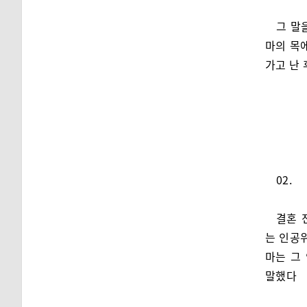
그 말
마의 목
가고 난
02.
결혼 
는 인공
마는 그
말했다