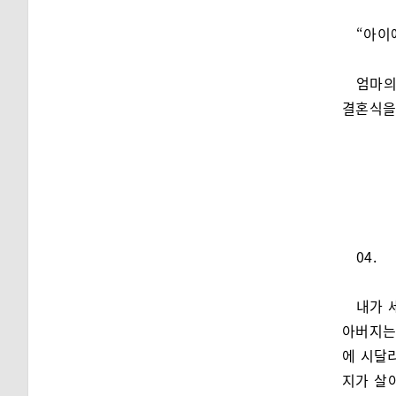
“아이
엄마의
결혼식을
04.
내가 
아버지는
에 시달
지가 살