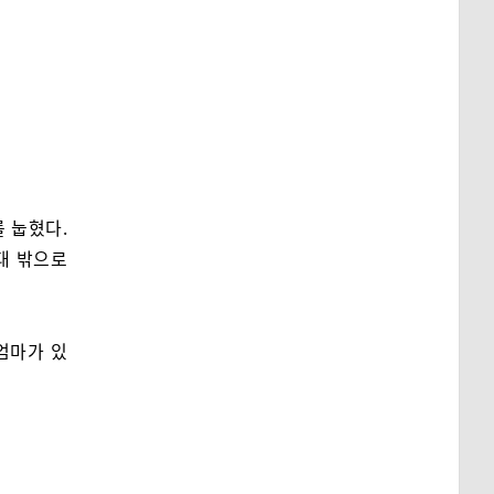
 눕혔다.
대 밖으로
엄마가 있