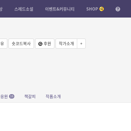
상
스레드소설
이벤트&커뮤니티
SHOP
유
숏코드복사
후원
작가소개
+
문응원
책갈피
작품소개
16