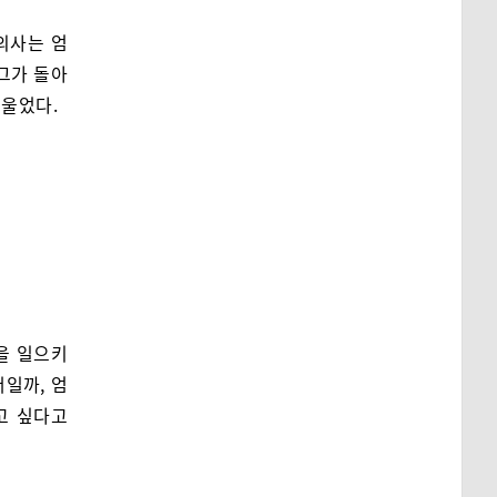
의사는 엄
그가 돌아
 울었다.
을 일으키
일까, 엄
고 싶다고