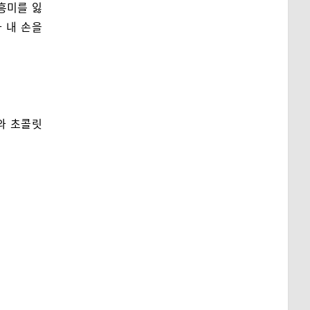
흥미를 잃
 내 손을
와 초콜릿