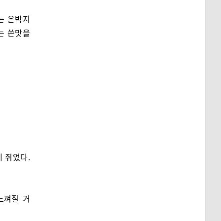
는 은박지
는 쓴맛을
 쥐었다.
느껴질 거