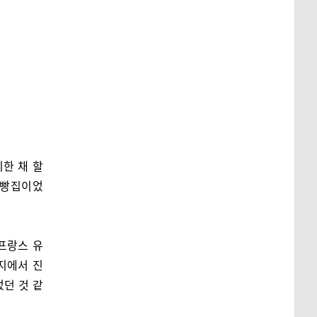
한 채 할
 빵집이었
프랑스 유
지에서 진
었던 것 같