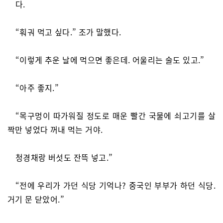
다.
“훠궈 먹고 싶다.” 조가 말했다.
“이렇게 추운 날에 먹으면 좋은데. 어울리는 술도 있고.”
“아주 좋지.”
“목구멍이 따가워질 정도로 매운 빨간 국물에 쇠고기를 살
짝만 넣었다 꺼내 먹는 거야.
청경채랑 버섯도 잔뜩 넣고.”
“전에 우리가 가던 식당 기억나? 중국인 부부가 하던 식당.
거기 문 닫았어.”