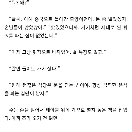
“뭐? 왜?”
“글쎄. 아예 중국으로 돌아간 모양이던데. 돈 좀 벌었겠지.
손님들이 많았잖아.” “맛있었으니까. 거기처럼 제대로 된 훠
궈를 파는 집이 없었는데.”
“이제 그냥 횟집으로 바뀌었어. 별 특징도 없고.”
“말만 들어도 가기 싫다.”
“원래 괜찮은 식당은 문을 닫는 법이야. 항상 끔찍한 음식
을 파는 집만이 남지.”
수는 손을 뻗어서 테이블 위에 거꾸로 펼쳐 놓은 책을 집었
다. 아까 조가 오기 전 읽던