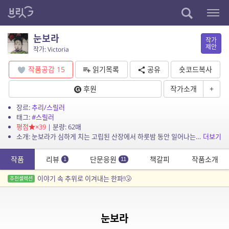
눈보라
작가
제안
작가: Victoria
작품공감
15
읽기목록
공유
숏코드복사
후원
작가소개
+
장르:
추리/스릴러
태그:
#스릴러
평점
×39
| 분량: 62매
소개: 눈보라가 심하게 치는 고립된 산장에서 하룻밤 동안 일어나는 이야기
더보기
작품
리뷰
단문응원
책갈피
작품소개
1
11
이야기 속 추위로 이겨내는 한파!🤧
추천셀렉션
눈보라