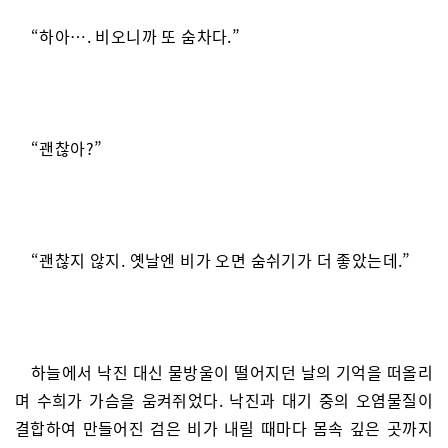
“하아…. 비오니까 또 숨차다.”
“괜찮아?”
“괜찮지 않지. 옛날엔 비가 오면 숨쉬기가 더 좋았는데.”
하늘에서 낙진 대신 물방울이 떨어지던 날의 기억을 떠올리
며 수희가 가슴을 움켜쥐었다. 낙진과 대기 중의 오염물질이
결합하여 만들어진 검은 비가 내릴 때마다 몸속 깊은 곳까지