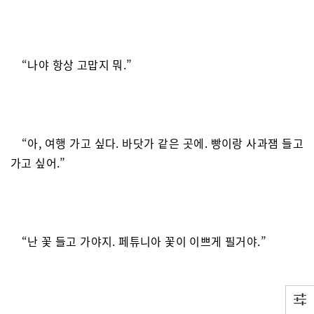
“나야 항상 고맙지 뭐.”
“아, 여행 가고 싶다. 바닷가 같은 곳에. 빵이랑 사과잼 들고
가고 싶어.”
“난 꽃 들고 가야지. 페튜니아 꽃이 이쁘게 필거야.”