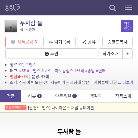
두사람 들
작가
제안
작가: 안개
작품공감
5
읽기목록
공유
숏코드복사
후원
작가소개
+
장르:
SF
,
로맨스
태그:
#SF
#로맨스
#포스트아포칼립스
#요리
#종말
#연애
평점
×18
| 분량: 43매
소개: 전쟁이후 모든것이 저물어가는 세상에 남은 두사람들에 대한 이야기.
더보기
작품
리뷰
단문응원
책갈피
작품소개
1
2
[단편/로맨스] 다이아몬드 채굴 큐레이션
리뷰어큐레이션
두사람 들