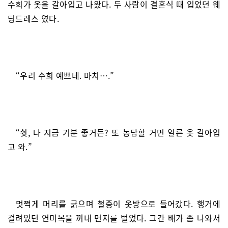
수희가 옷을 갈아입고 나왔다. 두 사람이 결혼식 때 입었던 웨
딩드레스 였다.
“우리 수희 예쁘네. 마치….”
“쉿, 나 지금 기분 좋거든? 또 농담할 거면 얼른 옷 갈아입
고 와.”
멋쩍게 머리를 긁으며 철중이 옷방으로 들어갔다. 행거에
걸려있던 연미복을 꺼내 먼지를 털었다. 그간 배가 좀 나와서