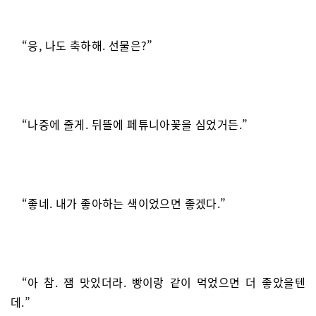
“응, 나도 축하해. 선물은?”
“나중에 줄게. 뒤뜰에 페튜니아꽃을 심었거든.”
“좋네. 내가 좋아하는 색이었으면 좋겠다.”
“아 참. 잼 맛있더라. 빵이랑 같이 먹었으면 더 좋았을텐
데.”