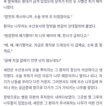
쪽 발목에는 붕대가 감겨 있었는데 상처가 터진 듯 시뻘건 피가 배어
나왔다.
“얌전히 계시라니까. 수술 부위 또 터졌잖아요.”
환자는 나무라는 수간호사와 창밖을 번갈아 삿대질하며 물었다.
“원장한테 얘기했어? 저 나무 베어야 해. 한시가 급하다고.”
“예, 예. 얘기했어요. 지금은 환자분 드레싱이 더 급해요. 소독 좀 할
게요.”
“글쎄 저걸 없애기 전엔 낫지 않는대도!”
세란은 수간호사의 손을 뿌리치는 그 환자의 정신이 이상하다고 생
각했다. 수술 부위가 터진 이유가 나무 때문이라니 말이나 되나. 자
기가 난동을 부리다 다친 거겠지. 그러면서도 대체 무슨 나무길래 저
러나 하는 궁금증에 창으로 다가가 그가 가리키는 나무를 찾았다.
창밖으로는 병원 뒤편의 주차장이 내려다보였다. 그곳엔 몇 그루의
나무들이 있었는데, 세란은 그 환자가 무서워하는 나무가 어떤 건지