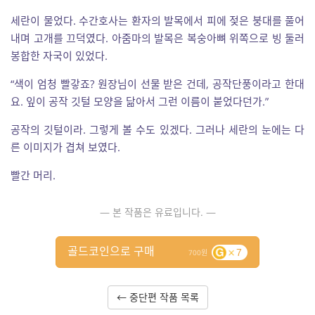
세란이 물었다. 수간호사는 환자의 발목에서 피에 젖은 붕대를 풀어
내며 고개를 끄덕였다. 아줌마의 발목은 복숭아뼈 위쪽으로 빙 둘러
봉합한 자국이 있었다.
“색이 엄청 빨갛죠? 원장님이 선물 받은 건데, 공작단풍이라고 한대
요. 잎이 공작 깃털 모양을 닮아서 그런 이름이 붙었다던가.”
공작의 깃털이라. 그렇게 볼 수도 있겠다. 그러나 세란의 눈에는 다
른 이미지가 겹쳐 보였다.
빨간 머리.
— 본 작품은 유료입니다. —
골드코인으로 구매
7
700
← 중단편 작품 목록