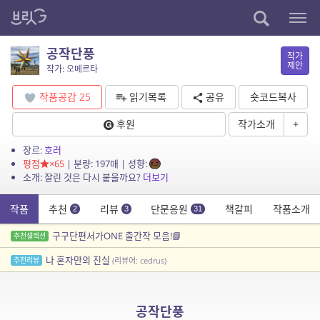
공작단풍
작가
제안
작가: 오메르타
작품공감
25
읽기목록
공유
숏코드복사
후원
작가소개
+
장르:
호러
평점
×65
| 분량: 197매 | 성향:
소개: 잘린 것은 다시 붙을까요?
더보기
작품
추천
리뷰
단문응원
책갈피
작품소개
2
3
31
구구단편서가ONE 출간작 모음!📘
추천셀렉션
나 혼자만의 진실
추천리뷰
(리뷰어: cedrus)
공작단풍