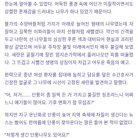
한눈에 알아볼 수 있었다. 어둑한 풍경 속에 어딘가 이질적이면서도
강렬한 존재감을 드러내는 나무가 하나 있었기 때문이다.
물가의 수양버들처럼 가지가 아래로 늘어진 형태의 나무였는데 자
잘하고 길쭉한 이파리들이 마치 선혈처럼 새빨갰다. 약간의 간격을
두고 나란히 선 나무들의 싱싱한 푸른 색과 대비되어 현실과 괴리된
환상 같았으며 어두운 주차장 불빛 아래여서인지 매우 불길해 보였
다. 세란은 골절기에 잘린 엄지손가락에서 흘러나오던 피를 떠올렸
다. 그 뜨겁고 시뻘건 생명의 상징이자 차갑고 어두운 죽음의 예고.
완력으로 중년 여성 환자를 침대에 눕히고 담요를 덮은 수간호사가
긴장한 얼굴로 그 나무에 시선이 고정된 세란을 발견하고 말했다.
“아, 저거……. 단풍이 좀 일찍 든 거 가지고 불길한 징조라느니 어쩌
느니 얘기들이 많아요. 기후 변화가 참 무섭죠?”
하지만 지구 온난화로 단풍이 늦어 지역 축제에 차질이 생긴다는 뉴
스는 봤어도 한여름에 단풍이 찾아온다는 말은 들어 본 적이 없었다.
“저렇게 생긴 단풍나무도 있어요?”