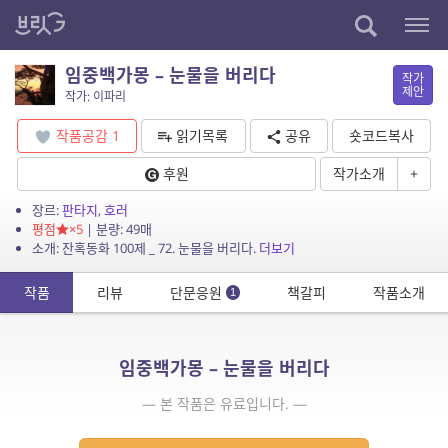
임중백가몽 – 눈물을 버리다
작가
제안
작가: 이파리
작품공감
1
읽기목록
공유
숏코드복사
후원
작가소개
+
장르:
판타지
,
호러
평점
×5
| 분량: 49매
소개: 잔혹동화 100제 _ 72. 눈물을 버리다.
더보기
작품
리뷰
단문응원
책갈피
작품소개
1
임중백가몽 – 눈물을 버리다
— 본 작품은 유료입니다. —