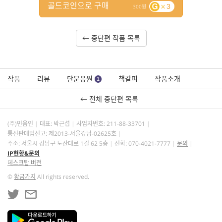
골드코인으로 구매
3
300
← 중단편 작품 목록
작품
리뷰
단문응원
책갈피
작품소개
1
← 전체 중단편 목록
(주)민음인
대표: 박근섭
사업자번호:
211-88-33701
통신판매업신고: 제2013-서울강남-02625호
주소: 서울시 강남구 도산대로 1길 62 5층
전화: 070-4021-7777
문의
IP현황&문의
데스크탑 버전
©
황금가지
All rights reserved.