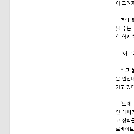
이 그려져
맥락 
볼 수는
한 형씨
“아그
하고 
은 편인
기도 했다
‘드래
인 레베
고 장학
르바이트