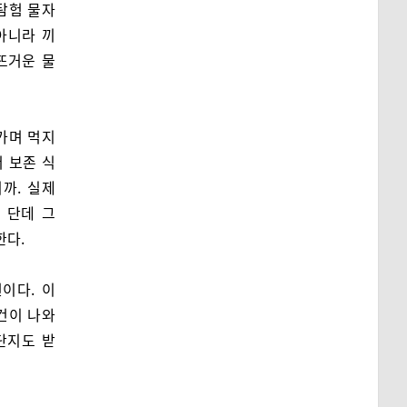
 탐험 물자
아니라 끼
뜨거운 물
가며 먹지
서 보존 식
까. 실제
 단데 그
한다.
이다. 이
건이 나와
단지도 받