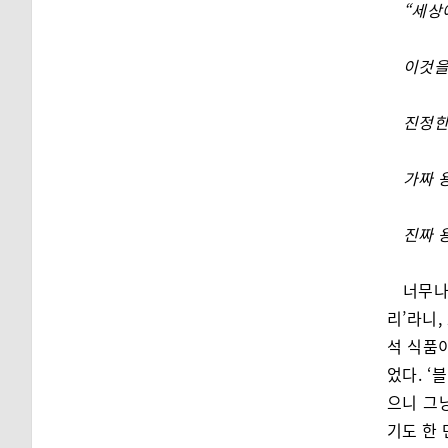
“세상
이것을
진정한
가짜 
진짜 
너무나
리’라니
석 식품
었다. ‘
으니 그
기도 한 