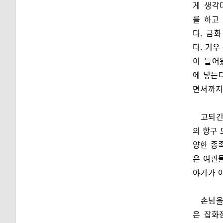
게 생각
를 하고
다. 금
다. 겨
이 들어
에 넣는다
면서까지
고되긴
의 항구 
양한 종
은 여관들
야기가 아
손님을
은 잡화