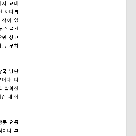
마자 교대
건 까다롭
 적이 없
무슨 물건
으면 창고
다. 근무하
왕국 남단
곳이다. 다
리 잡화점
이건 내 이
했듯 요즘
씩이나 부