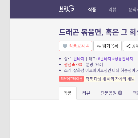
작품
리뷰
문학
드래곤 볶음면, 혹은 그 
작품공감
4
읽기목록
공
장르:
판타지
| 태그:
#판타지
#정통판타지
평점
×30
| 분량: 76매
작품 다섯 개 짜리 작가의 계보
리뷰어큐레이션
작품
리뷰
단문응원
책
6