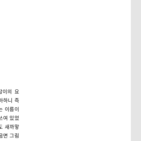
잡이의 요
아하니 즉
는 이름이
 쓰여 있었
도 새까맣
볶음면 그림