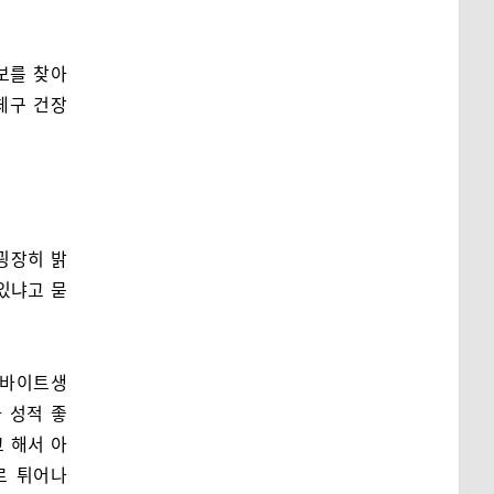
보를 찾아
체구 건장
굉장히 밝
있냐고 묻
르바이트생
 성적 좋
 해서 아
로 튀어나