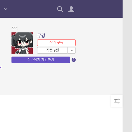
작가
무강
작가 구독
작품 9편
작가에게 제안하기
기