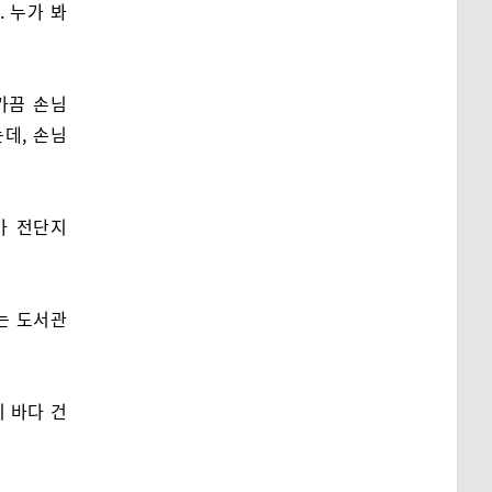
. 누가 봐
가끔 손님
데, 손님
가 전단지
는 도서관
기 바다 건