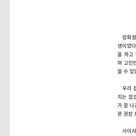
잡화점
생이었다
을 하고
며 고민
을 수 있
우리 
지는 않
가 잘 
른 권장
사이사