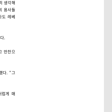
히 생각해
의 용사들
마도 레베
다.
고 만찬으
다. “그
더럽게 매