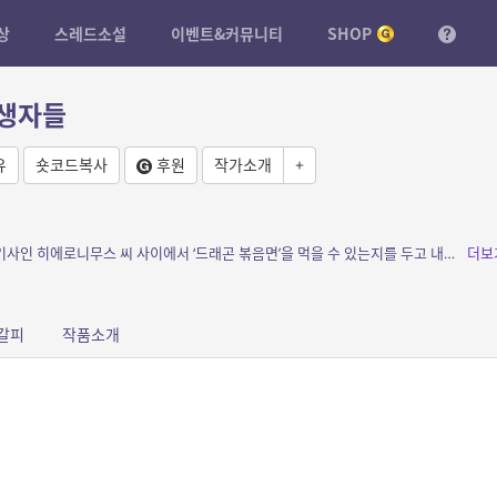
상
스레드소설
이벤트&커뮤니티
SHOP
희생자들
유
숏코드복사
후원
작가소개
+
소개: 잡화점 아르바이트생인 나와 허풍쟁이 기사인 히에로니무스 씨 사이에서 ‘드래곤 볶음면’을 먹을 수 있는지를 두고 내기가 벌어진다.
더보
갈피
작품소개