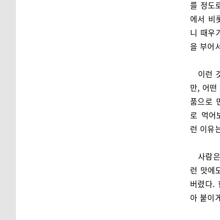
를 정도로
에서 비
니 때우
을 부어
이런 
만, 어떤
품으로 
로 먹어
런 이유
사람은
런 맛에
버렸다.
아 붙이게