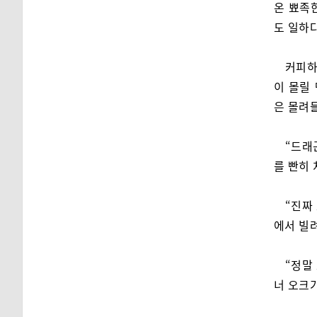
온 뾰족한
도 일하
커피하
이 몰릴
은 몰려
“드래
를 빤히
“진짜
에서 빌
“정말
너 오크