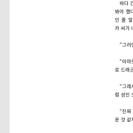
바다 
봐야 했
인 줄 
카 씨가
“그러
“아마
로 드래곤
“그래
럼 성인 
“진짜
운 것 같