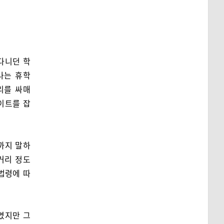
다니던 학
나는 휴학
리를 싸매
이트를 잡
까지 말하
거리 정도
법령에 따
였지만 그