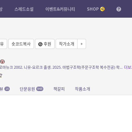
상
스레드소설
이벤트&커뮤니티
SHOP
유
숏코드복사
후원
작가소개
+
소개: 저자/역자소개 류드밀라 류나스켸브나 로마뉴크 2002. 니유-요르크 출생. 2025. 마법구조학(주문구조학 복수전공) 학사 저서 : 『현대 마녀학 입문Modern Witcholo...
더보

뷰
단문응원
책갈피
작품소개
16
948