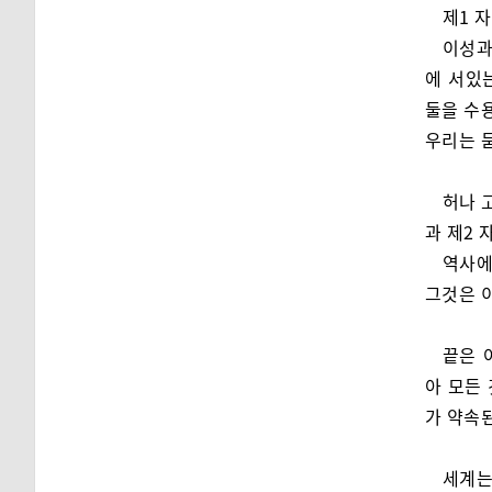
제1 
이성과
에 서있
둘을 수
우리는 
허나 
과 제2
역사에
그것은 
끝은 
아 모든
가 약속
세계는