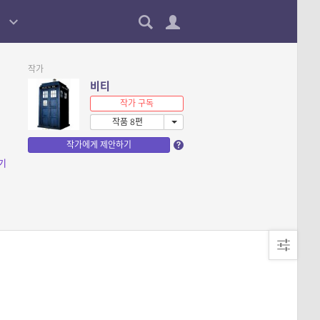
작가
비티
작가 구독
작품 8편
작가에게 제안하기
기