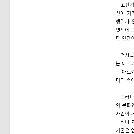
고전기
신이 기
행위가 
옛적에 
한 인간
역사를
는 아르
‘아르
미덕 속
그러나
의 문화
자연이다
허나 
키온은 