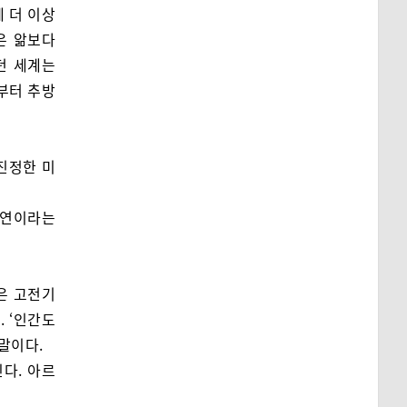
 더 이상
은 앎보다
던 세계는
부터 추방
진정한 미
자연이라는
은 고전기
 ‘인간도
말이다.
다. 아르