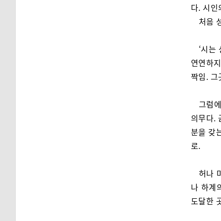
다. 시인
처음 
‘시는
연연하지 
짝임. 
그럼에
의무다. 
분을 갖
로.
허나 
나 하계
도달한 