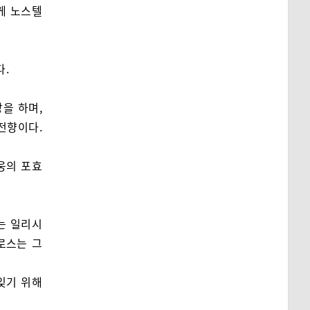
게 노스텔
다.
을 하며,
전향이다.
웅의 포효
는 일리시
로스는 그
잊기 위해