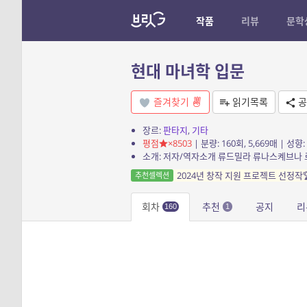
작품
리뷰
문학
현대 마녀학 입문
즐겨찾기
읽기목록
공
장르:
판타지
,
기타
평점
×8503
| 분량: 160회, 5,669매 | 성향:
2024년 창작 지원 프로젝트 선정작
추천셀렉션
회차
추천
공지
리
160
1