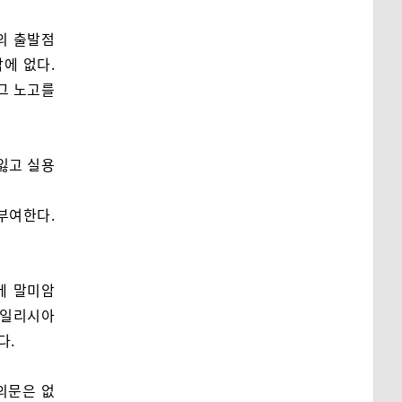
의 출발점
에 없다.
그 노고를
잃고 실용
.
부여한다.
에 말미암
 일리시아
다.
의문은 없