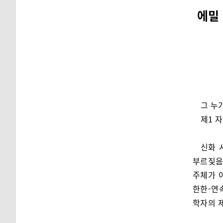
에밀
그 누
제1 
신화 
부르짖음
주체가 
한한-연
학자의 제