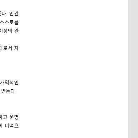
다. 인간
 스스로를
이성의 완
체로서 자
비가역적인
여받는다.
하고 운명
의 미덕으