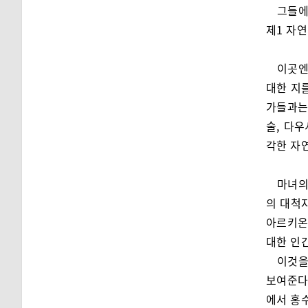
그들에
제1 자
이곳엔
대한 지
가들과는
술, 다
각한 자
마녀의
의 대척
아르키온
대한 인
이것을
보여준다
에서 홍