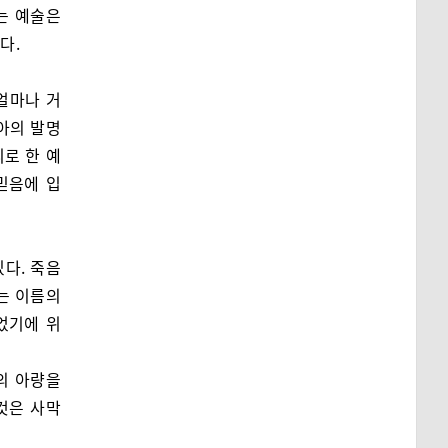
는 예술은
다.
얼마나 거
아의 발명
로 한 예
믿음에 입
다. 죽음
는 이름의
었기에 위
의 아량을
것은 사막