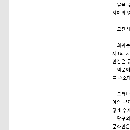
닿을 
지어의 
고전시
회귀는
제3의 
인간은 
덕분에
를 주조해
그러나
아의 부
렇게 수
탐구의
문화인은