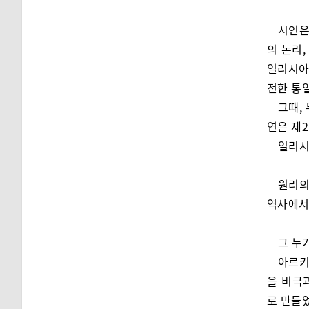
시인은
의 논리
일리시아
전한 통
그때,
연은 제
일리시
원리의
역사에서
그 누
아르키
을 비극
로 만들