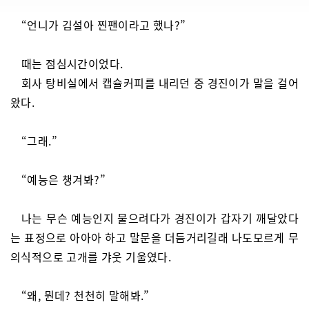
“언니가 김설아 찐팬이라고 했나?”
때는 점심시간이었다.
회사 탕비실에서 캡슐커피를 내리던 중 경진이가 말을 걸어
왔다.
“그래.”
“예능은 챙겨봐?”
나는 무슨 예능인지 물으려다가 경진이가 갑자기 깨달았다
는 표정으로 아아아 하고 말문을 더듬거리길래 나도모르게 무
의식적으로 고개를 갸웃 기울였다.
“왜, 뭔데? 천천히 말해봐.”