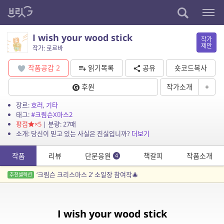
I wish your wood stick
작가
제안
작가: 로르바
작품공감
2
읽기목록
공유
숏코드복사
후원
작가소개
+
장르:
호러
,
기타
태그:
#크림슨X마스2
평점
×5
| 분량: 27매
소개: 당신이 믿고 있는 사실은 진실입니까?
더보기
작품
리뷰
단문응원
책갈피
작품소개
4
‘크림슨 크리스마스 2’ 소일장 참여작🎄
추천셀렉션
I wish your wood stick