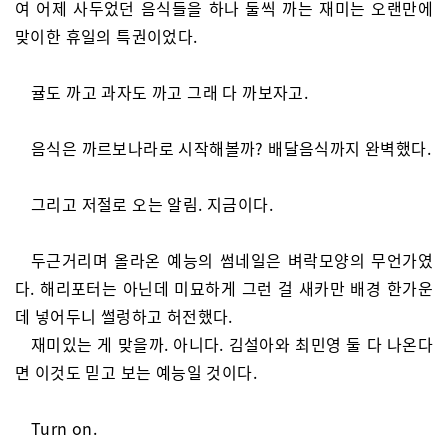
여 어제 사두었던 음식들을 하나 둘씩 까는 재미는 오랜만에
맞이한 휴일의 특권이었다.
귤도 까고 과자도 까고 그래 다 까보자고.
음식은 까르보나라로 시작해볼까? 배달음식까지 완벽했다.
그리고 저절로 오는 알림. 지금이다.
두근거리며 올라온 예능의 썸네일은 벼락모양의 무언가였
다. 해리포터는 아닌데 미묘하게 그런 걸 새카만 배경 한가운
데 넣어두니 썰렁하고 허전했다.
재미있는 게 맞을까. 아니다. 김설아와 최민영 둘 다 나온다
면 이것도 믿고 보는 예능일 것이다.
Turn on.