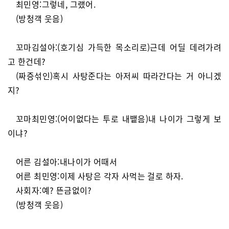
최민영:그렇네, 그랬어.
(방청객 웃음)
꼬마김설아:(호기심 가득한 목소리로)근데 어딜 데려가려
고 한건데?
(짜증섞인)혹시 사탕준다는 아저씨 따라간다는 거 아니겠
지?
꼬마최민영:(어이없다는 투로 내뱉음)내 나이가 그렇게 보
이냐?
어른 김설아:내나이가 어때서
어른 최민영:이제 사탕은 각자 사먹는 걸로 하자.
사회자:예? 뜬금없이?
(방청객 웃음)