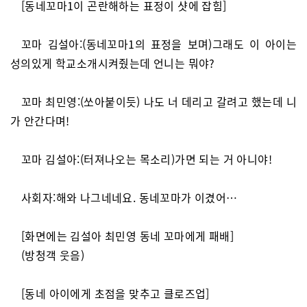
[동네꼬마1이 곤란해하는 표정이 샷에 잡힘]
꼬마 김설아:(동네꼬마1의 표정을 보며)그래도 이 아이는
성의있게 학교소개시켜줬는데 언니는 뭐야?
꼬마 최민영:(쏘아붙이듯) 나도 너 데리고 갈려고 했는데 니
가 안간다며!
꼬마 김설아:(터져나오는 목소리)가면 되는 거 아니야!
사회자:해와 나그네네요. 동네꼬마가 이겼어…
[화면에는 김설아 최민영 동네 꼬마에게 패배]
(방청객 웃음)
[동네 아이에게 초점을 맞추고 클로즈업]