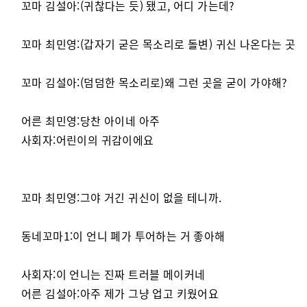
꼬마 김설아:(귀찮다는 듯) 됐고, 어디 가는데?
꼬마 최민영:(갑자기 굳은 목소리로 돌변) 귀신 나온다는 곳
꼬마 김설아:(덤덤한 목소리로)왜 그런 곳을 굳이 가야해?
어른 최민영:당찬 아이네 아주
사회자:어린이의 귀감이에요
꼬마 최민영:그야 거긴 귀신이 없을 테니까.
동네꼬마1:이 언니 폐가 투어하는 거 좋아해
사회자:이 언니는 진짜 트러블 메이커네
어른 김설아:아주 제가 그냥 업고 키웠어요