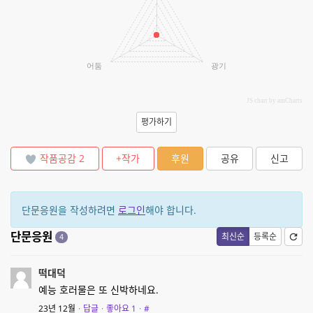
어둠
광기
JS chart by amCharts
평가하기
작품공감
2
+작가
후원
공유
신고
단문응원을 작성하려면
로그인
해야 합니다.
단문응원
최신순
등록순
4
떡대덕
예능 호러물은 또 신박하네요.
23년 12월
·
답글
·
좋아요
1
·
#