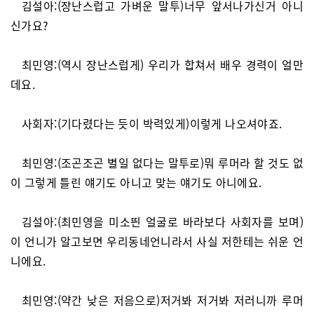
김설아:(장난스럽고 가벼운 말투)너무 앞서나가신거 아니
신가요?
최민영:(역시 장난스럽게) 우리가 합쳐서 배우 경력이 얼만
데요.
사회자:(기다렸다는 듯이 박력있게)이렇게 나오셔야죠.
최민영:(조곤조곤 별일 없다는 말투로)뭐 루머라 할 것도 없
이 그렇게 틀린 얘기도 아니고 맞는 얘기도 아니에요.
김설아:(최민영을 미소띈 얼굴로 바라보다 사회자를 보며)
이 언니가 알고보면 우리동네언니라서 사실 저한테는 쉬운 언
니에요.
최민영:(약간 낮은 저음으로)저거봐 저거봐 저러니까 루머