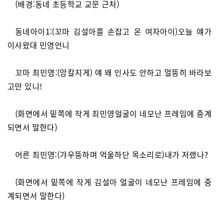
(배경:동네 초등학교 교문 근처)
동네아이1:(꼬마 김설아를 손잡고 온 여자아이)오늘 얘가
이사왔대 민영언니
꼬마 최민영:(앙칼지게) 얘 왜 인사도 안하고 멀뚱히 바라보
고만 있니!
(화면에서 밑쪽에 작게 최민영얼굴이 네모난 프레임에 중계
되면서 말한다)
어른 최민영:(갸우뚱하며 억울하단 목소리로)내가 저랬나?
(화면에서 밑쪽에 작게 김설아 얼굴이 네모난 프레임에 중
계되면서 말한다)