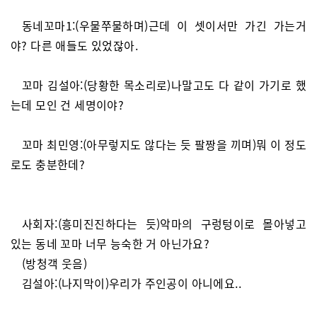
동네꼬마1:(우물쭈물하며)근데 이 셋이서만 가긴 가는거
야? 다른 애들도 있었잖아.
꼬마 김설아:(당황한 목소리로)나말고도 다 같이 가기로 했
는데 모인 건 세명이야?
꼬마 최민영:(아무렇지도 않다는 듯 팔짱을 끼며)뭐 이 정도
로도 충분한데?
사회자:(흥미진진하다는 듯)악마의 구렁텅이로 몰아넣고
있는 동네 꼬마 너무 능숙한 거 아닌가요?
(방청객 웃음)
김설아:(나지막이)우리가 주인공이 아니에요..