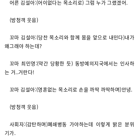
어른 김설아:(어이없다는 목소리로) 그럼 누가 그랬겠어.
(방청객 웃음)
꼬마 김설아:(당찬 목소리와 함께 몸을 앞으로 내민다)내가
왜그래야 하는데?
꼬마 최민영:(약간 당황한 듯) 동방예의지국에서는 인사하
는 거..거란다!
꼬마 김설아:(영혼없는 목소리로 손을 까딱 까딱하며)안녕.
(방청객 웃음)
사회자:(감탄하며)폐쇄병동 가야하는데 이렇게 밝은 분위
기가.