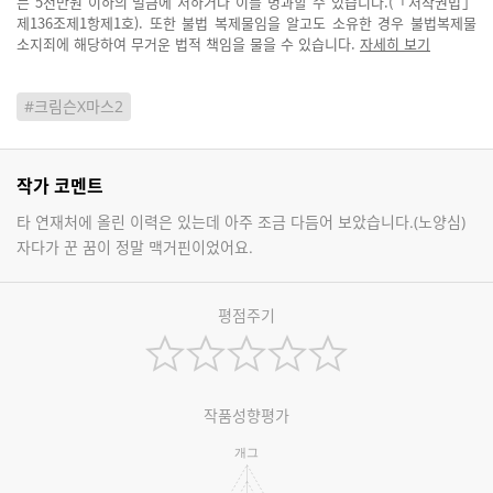
는 5천만원 이하의 벌금에 처하거나 이를 병과할 수 있습니다.(「저작권법」
제136조제1항제1호). 또한 불법 복제물임을 알고도 소유한 경우 불법복제물
소지죄에 해당하여 무거운 법적 책임을 물을 수 있습니다.
자세히 보기
#크림슨X마스2
작가 코멘트
타 연재처에 올린 이력은 있는데 아주 조금 다듬어 보았습니다.(노양심)
자다가 꾼 꿈이 정말 맥거핀이었어요.
평점주기
작품성향평가
개그