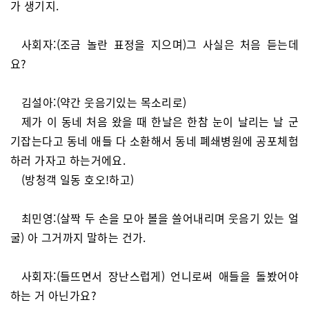
가 생기지.
사회자:(조금 놀란 표정을 지으며)그 사실은 처음 듣는데
요?
김설아:(약간 웃음기있는 목소리로)
제가 이 동네 처음 왔을 때 한날은 한참 눈이 날리는 날 군
기잡는다고 동네 애들 다 소환해서 동네 폐쇄병원에 공포체험
하러 가자고 하는거에요.
(방청객 일동 호오!하고)
최민영:(살짝 두 손을 모아 볼을 쓸어내리며 웃음기 있는 얼
굴) 아 그거까지 말하는 건가.
사회자:(들뜨면서 장난스럽게) 언니로써 애들을 돌봤어야
하는 거 아닌가요?