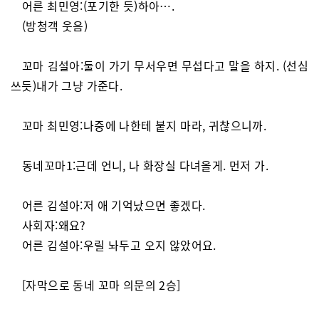
어른 최민영:(포기한 듯)하아….
(방청객 웃음)
꼬마 김설아:둘이 가기 무서우면 무섭다고 말을 하지. (선심
쓰듯)내가 그냥 가준다.
꼬마 최민영:나중에 나한테 붙지 마라, 귀찮으니까.
동네꼬마1:근데 언니, 나 화장실 다녀올게. 먼저 가.
어른 김설아:저 애 기억났으면 좋겠다.
사회자:왜요?
어른 김설아:우릴 놔두고 오지 않았어요.
[자막으로 동네 꼬마 의문의 2승]