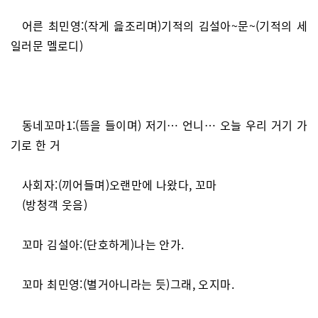
어른 최민영:(작게 읊조리며)기적의 김설아~문~(기적의 세
일러문 멜로디)
동네꼬마1:(뜸을 들이며) 저기… 언니… 오늘 우리 거기 가
기로 한 거
사회자:(끼어들며)오랜만에 나왔다, 꼬마
(방청객 웃음)
꼬마 김설아:(단호하게)나는 안가.
꼬마 최민영:(별거아니라는 듯)그래, 오지마.