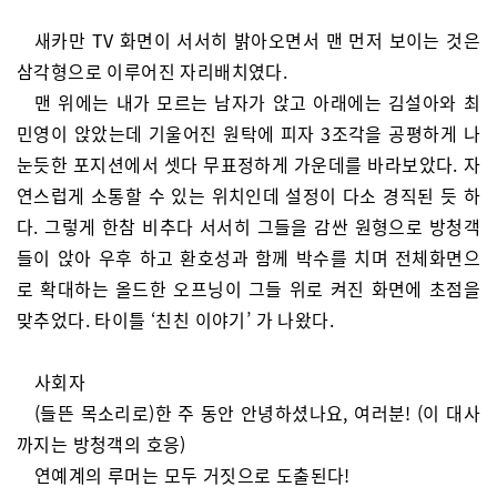
새카만 TV 화면이 서서히 밝아오면서 맨 먼저 보이는 것은
삼각형으로 이루어진 자리배치였다.
맨 위에는 내가 모르는 남자가 앉고 아래에는 김설아와 최
민영이 앉았는데 기울어진 원탁에 피자 3조각을 공평하게 나
눈듯한 포지션에서 셋다 무표정하게 가운데를 바라보았다. 자
연스럽게 소통할 수 있는 위치인데 설정이 다소 경직된 듯 하
다. 그렇게 한참 비추다 서서히 그들을 감싼 원형으로 방청객
들이 앉아 우후 하고 환호성과 함께 박수를 치며 전체화면으
로 확대하는 올드한 오프닝이 그들 위로 켜진 화면에 초점을
맞추었다. 타이틀 ‘친친 이야기’ 가 나왔다.
사회자
(들뜬 목소리로)한 주 동안 안녕하셨나요, 여러분! (이 대사
까지는 방청객의 호응)
연예계의 루머는 모두 거짓으로 도출된다!