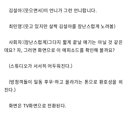
김설아:(웃으면서)이 언니가 그런 언니랍니다.
최민영:(웃고 있지만 살짝 김설아를 장난스럽게 노려봄)
사회자:(장난스럽게)그다지 짧게 끝날 얘기는 아닐 것 같은
데요? 자, 그러면 화면으로 이 에피소드를 확인해 볼까요?
(스튜디오가 서서히 어두워진다.)
(방청객들이 일동 후우-하고 올라가는 톤으로 환호성을 외
친다.)
화면은 TV화면으로 전환된다.