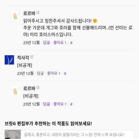
로르바
읽어주시고 칭찬주셔서 감사드립니다!
추운 가운데 개그와 호러를 함께 선물해드리며..(먼 산타는 로
아) 미리 호러스마스입니다.
23년 12월
·
답글
·
좋아요
1
·
#
적사각
[비공개]
23년 12월
·
답글
·
좋아요
1
·
#
로르바
[비공개]
23년 12월
·
답글
·
좋아요
1
·
#
브릿G 편집부가 추천하는 이 작품도 읽어보세요!
설레고, 흥분되고, 내장이 움찔거리는 그 느낌! 언제 느껴 보셨나요?