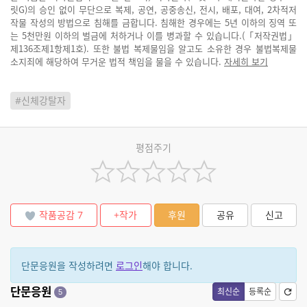
릿G)의 승인 없이 무단으로 복제, 공연, 공중송신, 전시, 배포, 대여, 2차적저
작물 작성의 방법으로 침해를 금합니다. 침해한 경우에는 5년 이하의 징역 또
는 5천만원 이하의 벌금에 처하거나 이를 병과할 수 있습니다.(「저작권법」
제136조제1항제1호). 또한 불법 복제물임을 알고도 소유한 경우 불법복제물
소지죄에 해당하여 무거운 법적 책임을 물을 수 있습니다.
자세히 보기
#신체강탈자
평점주기
작품공감
7
+작가
후원
공유
신고
단문응원을 작성하려면
로그인
해야 합니다.
단문응원
최신순
등록순
5