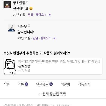
향초인형
신선하네요
23년 11월
·
답글
·
좋아요
1
·
#
디듀우
감사합니다!
23년 11월
·
답글
·
좋아요
1
·
#
브릿G 편집부가 추천하는 이 작품도 읽어보세요!
엄숙하고 감동적인 반려동물 무협의 등장, 거침없이 빛나는 대가의 솜씨
들개이빨
좌백, 무협
작품
리뷰
단문응원
책갈피
작품소개
1
5
← 전체 중단편 목록
(주)민음인
대표: 박근섭
사업자번호:
211-88-33701