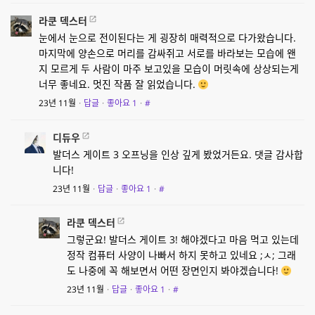
라쿤 덱스터
눈에서 눈으로 전이된다는 게 굉장히 매력적으로 다가왔습니다.
마지막에 양손으로 머리를 감싸쥐고 서로를 바라보는 모습에 왠
지 모르게 두 사람이 마주 보고있을 모습이 머릿속에 상상되는게
너무 좋네요. 멋진 작품 잘 읽었습니다.
23년 11월
·
답글
·
좋아요
1
·
#
디듀우
발더스 게이트 3 오프닝을 인상 깊게 봤었거든요. 댓글 감사합
니다!
23년 11월
·
답글
·
좋아요
1
·
#
라쿤 덱스터
그렇군요! 발더스 게이트 3! 해야겠다고 마음 먹고 있는데
정작 컴퓨터 사양이 나빠서 하지 못하고 있네요 ;ㅅ; 그래
도 나중에 꼭 해보면서 어떤 장면인지 봐야겠습니다!
23년 11월
·
답글
·
좋아요
1
·
#