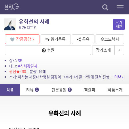
유화선의 사례
작가
제안
작가: 디듀우
작품공감
7
읽기목록
공유
숏코드복사
후원
작가소개
+
장르:
SF
태그:
#신체강탈자
평점
×30
| 분량: 16매
소개: 이하는 재장대학병원 김장익 교수가 1개월 12일에 걸쳐 진행한 역학조사의 결과보고서이다.
더보기
작품
리뷰
단문응원
책갈피
작품소개
1
5
유화선의 사례