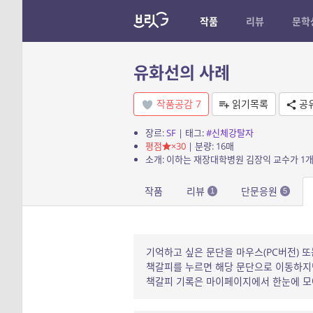
작품
리뷰
문학
유화선의 사례
작품공감
7
읽기목록
공
장르:
SF
| 태그:
#신체강탈자
평점
×30
| 분량: 16매
소개: 이하는 재장대학병원 김장익 교수가 1
작품
리뷰
단문응원
1
5
기억하고 싶은 문단을 마우스(PC버전) 또
책갈피를 누르면 해당 문단으로 이동하지만
책갈피 기록은 마이페이지에서 한눈에 모아