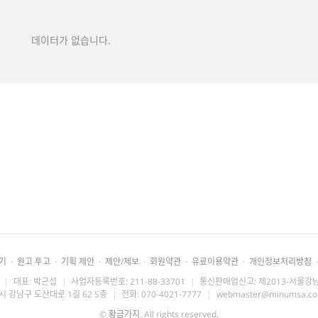
데이터가 없습니다.
기
·
원고 투고
·
기획 제안
·
제안/제보
·
회원약관
·
유료이용약관
·
개인정보처리방침
·
|
대표: 박근섭
|
사업자등록번호: 211-88-33701
|
통신판매업신고: 제2013-서울강남
시 강남구 도산대로 1길 62 5층
|
전화: 070-4021-7777
|
webmaster@minumsa.c
©
황금가지
. All rights reserved.