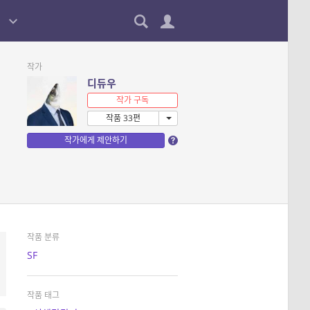
작가
디듀우
작가 구독
작품 33편
작가에게 제안하기
작품 분류
SF
작품 태그