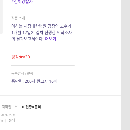
#신체강탈자
작품 소개
이하는 재장대학병원 김장익 교수가
1개월 12일에 걸쳐 진행한 역학조사
의 결과보고서이다.
더보기
평점
×30
등록방식 / 분량
중단편, 200자 원고지 16매
저작권보호
·
IP현황&문의
-02625호
om
|
문의