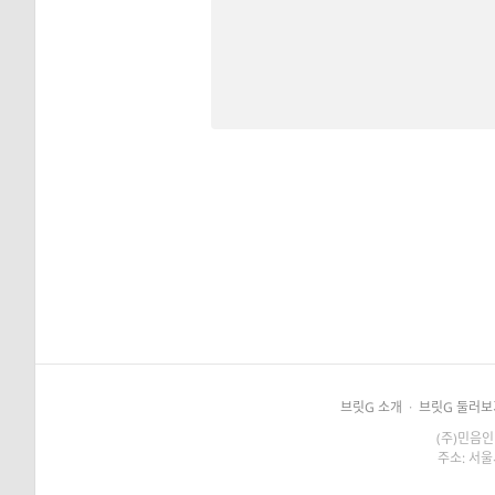
브릿G 소개
·
브릿G 둘러보
(주)민음인
주소: 서울