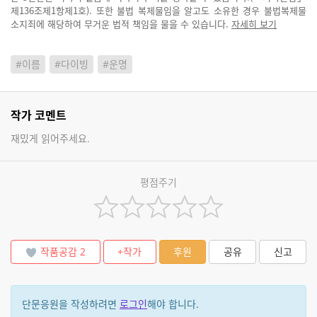
제136조제1항제1호). 또한 불법 복제물임을 알고도 소유한 경우 불법복제물
소지죄에 해당하여 무거운 법적 책임을 물을 수 있습니다.
자세히 보기
#이름
#다이빙
#운명
작가 코멘트
재밌게 읽어주세요.
평점주기
작품공감
2
+작가
후원
공유
신고
단문응원을 작성하려면
로그인
해야 합니다.