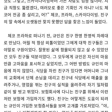
것도 그렇고, 스카이다이빙하러 가는 사람도 엄청 많더라. 지
금 직항도 뚫렸겠다, 여러모로 좋은 기회인 거 아냐? 너도 체
코어 전공 좀 살리고, 어?” 체코, 프라하, 스카이다이빙. 친구
의 말 속에서 오랫동안 찾지 못했던 답을 찾은 느낌이 들었다.
체코 프라하로 떠나기 전, 규인은 친구 한명 한명씩 차례대
로 만났다. 어릴 적 항상 외톨이었던 그에게 대학 친구들은 그
야말로 구원이었다. 잘못된 삶에 함몰되지 않고 살 수 있었던
건 모두 친구들 덕분이었다. 그 모두에게 규인은 자신의 마음
만큼 고마움을 표시하고 싶었지만, 그 어떤 방법도 규인의 마
음에 차지 않았다. 식당을 차린 친구가 있다면 어머니와 그녀
의 교회에서 단체 손님을 데리고 친구네 식당에서 매출을 올
려주거나, 영업을 뛰는 친구의 실적을 올려주려 자기 일처럼
같이 발 벗고 뛰었다. 보험회사에 다니는 친구를 위해서 이런
저런 보험에 가입하기도 했다. 친구는 어떻게든 도움이 되려
는 규인이 가입한 보험증서들을 보며 고개를 가로저었다. “야,