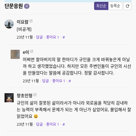
단문응원
최신순
등록순
4
이요람
[비공개]
23년 11월
·
답글
·
좋아요
1
·
#
e이
어쩌면 할아버지의 말 한마디가 규인을 크게 바꿔놓은게 아닐
까 하고 생각했었습니다. 하지만 모든 주변인들이 규인의 시선
을 만들었다는 말씀에 공감합니다. 정말 감사합니다.
23년 11월
·
답글
·
좋아요
1
·
#
향초인형
규인의 삶이 잘못된 삶이라서가 아니라 외로움을 적당히 감내하
는 능력이 부족해서 문제가 되는 게 아닌가 싶었어요, 몰입해서 잘
읽었어요
23년 11월
·
답글
·
좋아요
1
·
#