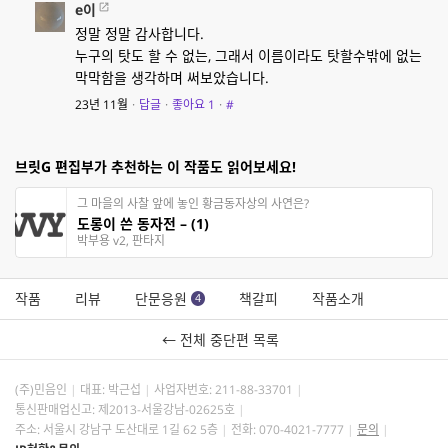
e이
정말 정말 감사합니다.
누구의 탓도 할 수 없는, 그래서 이름이라도 탓할수밖에 없는
막막함을 생각하며 써보았습니다.
23년 11월
·
답글
·
좋아요
1
·
#
브릿G 편집부가 추천하는 이 작품도 읽어보세요!
그 마을의 사찰 앞에 놓인 황금동자상의 사연은?
도롱이 쓴 동자전 – (1)
박부용 v2, 판타지
작품
리뷰
단문응원
책갈피
작품소개
4
← 전체 중단편 목록
(주)민음인
대표: 박근섭
사업자번호:
211-88-33701
통신판매업신고: 제2013-서울강남-02625호
주소: 서울시 강남구 도산대로 1길 62 5층
전화: 070-4021-7777
문의