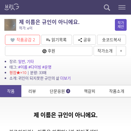
제 이름은 규인이 아니에요.
작가
제안
작가: e이
작품공감
2
읽기목록
공유
숏코드복사
후원
작가소개
+
장르:
일반
,
기타
태그:
#이름
#다이빙
#운명
평점
×10
| 분량: 33매
소개: 귀인이 되지못한 규인의 삶
더보기
작품
리뷰
단문응원
책갈피
작품소개
4
제 이름은 규인이 아니에요.