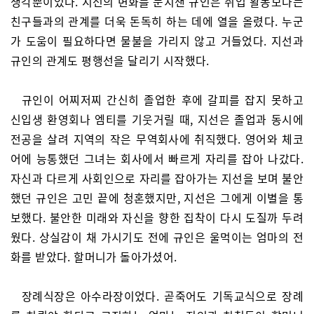
생각뿐이었다. 지선의 변화를 눈치챈 규인은 취업 활동보다는
친구들과의 관계를 더욱 돈독히 하는 데에 열을 올렸다. 누군
가 도움이 필요하다면 물불을 가리지 않고 거들었다. 지선과
규인의 관계도 평행선을 달리기 시작했다.
규인이 어찌저찌 간신히 졸업한 후에 갈피를 잡지 못하고
신입생 환영회나 엠티를 기웃거릴 때, 지선은 졸업과 동시에
전공을 살려 지역의 작은 무역회사에 취직했다. 영어와 체코
어에 능통했던 그녀는 회사에서 빠르게 자리를 잡아 나갔다.
자신과 다르게 사회인으로 자리를 잡아가는 지선을 보며 불안
했던 규인은 고민 끝에 청혼했지만, 지선은 그에게 이별을 통
보했다. 불안한 미래와 자신을 향한 집착이 다시 도질까 두려
웠다. 상실감이 채 가시기도 전에 규인은 울먹이는 엄마의 전
화를 받았다. 할머니가 돌아가셨어.
장례식장은 아수라장이었다. 곧죽어도 기독교식으로 장례