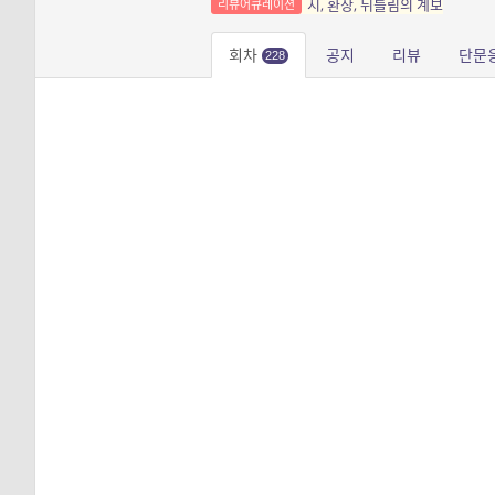
시, 환상, 뒤틀림의 계보
리뷰어큐레이션
회차
공지
리뷰
단문
228