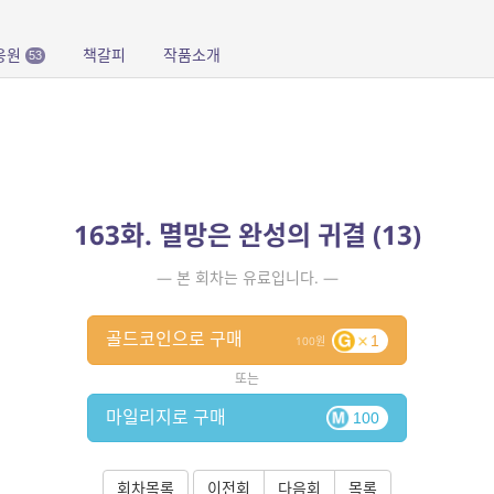
응원
책갈피
작품소개
53
163화. 멸망은 완성의 귀결 (13)
— 본 회차는 유료입니다. —
골드코인으로 구매
1
100
또는
마일리지로 구매
100
회차목록
이전회
다음회
목록