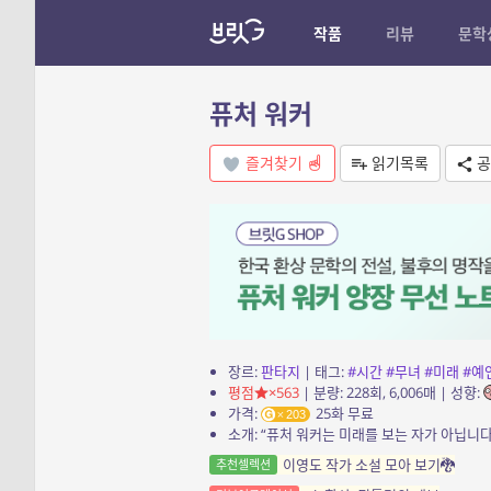
작품
리뷰
문학
퓨처 워커
즐겨찾기
읽기목록
공
장르:
판타지
| 태그:
#시간
#무녀
#미래
#예
평점
×563
| 분량: 228회, 6,006매 | 성향:
가격:
25화 무료
203
이영도 작가 소설 모아 보기🐉
추천셀렉션