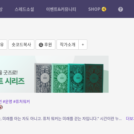
상
스레드소설
이벤트&커뮤니티
SHOP
유
숏코드복사
후원
작가소개
+
언
#운명
#퓨처워커
소개: “퓨처 워커는 미래를 보는 자가 아닙니다, 미래를 아는 자도 아니고. 퓨처 워커는 미래를 걷는 자입니다.” 시간이란 누구의 것인가? 영원히 계속되는 현재와 피...
더보