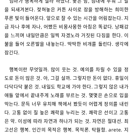
엄마가 행복하게 살라 하셨다. 늦은 밤, 침대에 누워 그 말
을 되새겨본다. 젖혀놓은 커튼 사이로 잠을 방해하는 희미한
푸른 빛이 들어온다. 앞으로 잘 수 있는 시간을 어림잡는다. 지
금 자나 후에 자나, 어쨌든 비몽사몽한 아침은 똑같다. 낭패감
을 느끼며 내일만큼은 일찍 자겠노라 거짓된 다짐을 한다. 이
불을 들어 오른발을 내놓는다. 딱딱한 비개를 돌린다. 생각에
잠긴다.
행복이란 무엇일까. 많이 웃는 것. 예의를 차릴 수 있을 정
도로 돈이 많은 것. 아, 그걸 살까. 그렇지만 돈이 없다. 휴일이
다닥다닥 붙은 것. 내일도 학교에 가야 한다. 그렇지 않은 내가
애들 앞에서 끝내주게 노래를 부르는 것. 몇몇은 손으로 입을
막는다. 문득 너무 유치해 책에서 봤듯이 어렵게 정의를 내린
다. 고통 없이 질 높은 쾌락을 누리는 것. 쾌락은 선이고 고통
은 악. 이성에 따라 자연과 하나가 되는 것. 자연은 절대선. 최
고선은 행복. 인간의 목적은 행복. 목적론. 탁월함. arete. 지