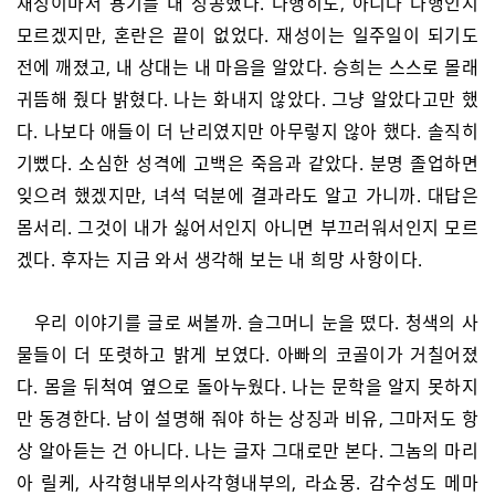
재성이마저 용기를 내 성공했다. 다행히도, 아니다 다행인지
모르겠지만, 혼란은 끝이 없었다. 재성이는 일주일이 되기도
전에 깨졌고, 내 상대는 내 마음을 알았다. 승희는 스스로 몰래
귀뜸해 줬다 밝혔다. 나는 화내지 않았다. 그냥 알았다고만 했
다. 나보다 애들이 더 난리였지만 아무렇지 않아 했다. 솔직히
기뻤다. 소심한 성격에 고백은 죽음과 같았다. 분명 졸업하면
잊으려 했겠지만, 녀석 덕분에 결과라도 알고 가니까. 대답은
몸서리. 그것이 내가 싫어서인지 아니면 부끄러워서인지 모르
겠다. 후자는 지금 와서 생각해 보는 내 희망 사항이다.
우리 이야기를 글로 써볼까. 슬그머니 눈을 떴다. 청색의 사
물들이 더 또렷하고 밝게 보였다. 아빠의 코골이가 거칠어졌
다. 몸을 뒤척여 옆으로 돌아누웠다. 나는 문학을 알지 못하지
만 동경한다. 남이 설명해 줘야 하는 상징과 비유, 그마저도 항
상 알아듣는 건 아니다. 나는 글자 그대로만 본다. 그놈의 마리
아 릴케, 사각형내부의사각형내부의, 라쇼몽. 감수성도 메마