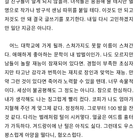
걸 친구들이 알게 되지 않을까. 녀석들은 응원해 줄 테지만 별
명으로 작가나 방구석 샌님 따위를 붙일 테다. 이것도 안 되고
저것도 안 돼 결국 글쓰기를 포기한다. 내일 다시 고민하겠지
만 일단 지금은 아니다.
어느 대학교에 가게 될까. 스쳐가지도 못할 이름이 스쳐간
다. 애매하게 좋아하는 문학이 내 밥벌이인가. 나도 모르지만
남들이 놀랄 재능이 잠재되어 있다면. 경험이 부족한 초심자
지만 타고난 감각과 번뜩이는 재치로 장인과 맞먹는 재능. 만
약 그런 것이 있다면 죽어라 노력할 수 있을 텐데. 너무 속물적
이다. 세상이 불공평해도 그 정도는 아니다. 참으로 한심하다.
내가 생각해도 나는 징그럽게 빨리 컸다. 코피가 나도 엄마가
지혈해 주던 게 엊그제 같다. 정정하자. 그로부터 100 밤을 잔
것 같다. 다리는 벌레처럼 털이 시커멓다. 얼굴은 여드름 흉터
가 가득하다. 겨드랑이에 난 털은 아직도 싫다. 그런데도 우스
꽝스럽게 아양을 떨다니, 혐오스럽다.