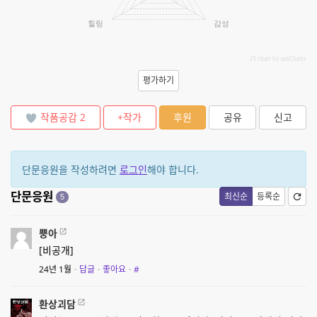
힐링
감성
JS chart by amCharts
평가하기
작품공감
2
+작가
후원
공유
신고
단문응원을 작성하려면
로그인
해야 합니다.
단문응원
최신순
등록순
5
뿡아
[비공개]
24년 1월
·
답글
·
좋아요
·
#
환상괴담