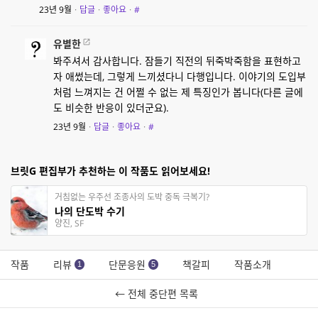
23년 9월
·
답글
·
좋아요
·
#
유별한
봐주셔서 감사합니다. 잠들기 직전의 뒤죽박죽함을 표현하고
자 애썼는데, 그렇게 느끼셨다니 다행입니다. 이야기의 도입부
처럼 느껴지는 건 어쩔 수 없는 제 특징인가 봅니다(다른 글에
도 비슷한 반응이 있더군요).
23년 9월
·
답글
·
좋아요
·
#
브릿G 편집부가 추천하는 이 작품도 읽어보세요!
거침없는 우주선 조종사의 도박 중독 극복기?
나의 단도박 수기
양진, SF
작품
리뷰
단문응원
책갈피
작품소개
1
5
← 전체 중단편 목록