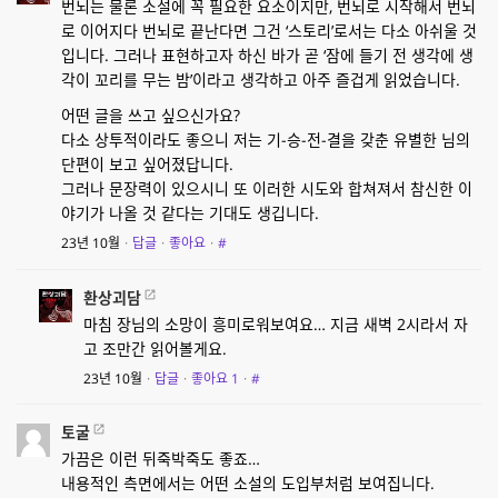
번뇌는 물론 소설에 꼭 필요한 요소이지만, 번뇌로 시작해서 번뇌
로 이어지다 번뇌로 끝난다면 그건 ‘스토리’로서는 다소 아쉬울 것
입니다. 그러나 표현하고자 하신 바가 곧 ‘잠에 들기 전 생각에 생
각이 꼬리를 무는 밤’이라고 생각하고 아주 즐겁게 읽었습니다.
어떤 글을 쓰고 싶으신가요?
다소 상투적이라도 좋으니 저는 기-승-전-결을 갖춘 유별한 님의
단편이 보고 싶어졌답니다.
그러나 문장력이 있으시니 또 이러한 시도와 합쳐져서 참신한 이
야기가 나올 것 같다는 기대도 생깁니다.
23년 10월
·
답글
·
좋아요
·
#
환상괴담
마침 장님의 소망이 흥미로워보여요… 지금 새벽 2시라서 자
고 조만간 읽어볼게요.
23년 10월
·
답글
·
좋아요
1
·
#
토굴
가끔은 이런 뒤죽박죽도 좋죠…
내용적인 측면에서는 어떤 소설의 도입부처럼 보여집니다.