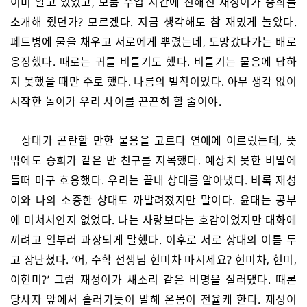
이미 알고 있었고, 모둠 수업 시간에 친해진 재성이가 승희를
소개해 줬던가? 모르겠다. 지금 생각해도 참 재밌게 놀았다.
페트병에 물을 채우고 서로에게 뿌렸는데, 도망갔다가는 배로
응징했다. 때로는 귀를 비틀기도 했다. 비틀기는 물음에 답하
지 못했을 때만 주로 했다. 나름의 벌칙이었다. 아무 생각 없이
시작한 놀이가 우리 사이를 끈끈히 할 줄이야.
상대가 곤란할 만한 물음을 고르다 연애에 이르렀는데, 뜻
밖에도 승희가 같은 반 친구를 지목했다. 예상치 못한 비밀에
들떠 마구 호응했다. 우리는 끝내 상대를 알아냈다. 비록 재성
이와 나의 소중한 상대도 까발려졌지만 말이다. 윤태는 공부
에 미쳐서인지 없었다. 나는 사랑보다는 호감이었지만 대화에
끼려고 일부러 과장되게 말했다. 이후로 서로 상대의 이름 두
고 장난쳤다. ‘어, 수학 선생님 현미차 마시세요? 현미차, 현미,
이현미?’ 그럼 재성이가 새소리 같은 비명을 질러댔다. 때론
당사자 앞에서 흘러가듯이 말해 온몸이 전율케 한다. 재성이