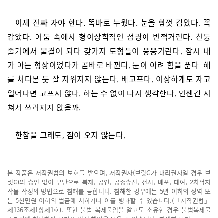
이제 진짜 자야 한다. 똑바로 누웠다. 눈을 힘껏 감았다. 꼭
감았다. 어둠 속에서 형이상학적인 섬광이 번쩍거린다. 천둥
줄기에서 물결이 되다 갖가지 도형들이 웅웅거린다. 잠시 내
가 아는 형상이었다가 곧바로 바뀐다. 눈이 아려 힘을 푼다. 해
를 쳐다본 듯 잘 지워지지 않는다. 배고프다. 이상하게도 자고
일어나면 고프지 않다. 하는 수 없이 다시 생각한다. 언젠간 지
쳐서 쓰러지지 않을까.
한참을 그래도, 잠이 오지 않는다.
본 작품은 저작권법의 보호를 받으며, 저작권자(브릿G가 대리권자일 경우 브
릿G)의 승인 없이 무단으로 복제, 공연, 공중송신, 전시, 배포, 대여, 2차적저
작물 작성의 방법으로 침해를 금합니다. 침해한 경우에는 5년 이하의 징역 또
는 5천만원 이하의 벌금에 처하거나 이를 병과할 수 있습니다.(「저작권법」
제136조제1항제1호). 또한 불법 복제물임을 알고도 소유한 경우 불법복제물