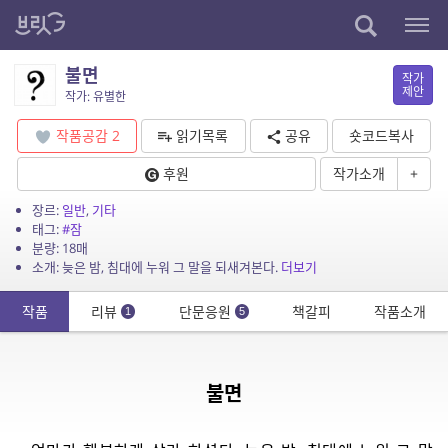
불면
작가
제안
작가: 유별한
작품공감
2
읽기목록
공유
숏코드복사
후원
작가소개
+
장르:
일반
,
기타
태그:
#잠
분량: 18매
소개: 늦은 밤, 침대에 누워 그 말을 되새겨본다.
더보기
작품
리뷰
단문응원
책갈피
작품소개
1
5
불면