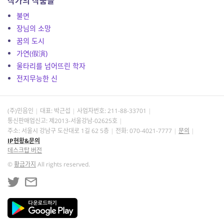
작가의 작품들
불면
장님의 소망
꿈의 도시
가연(假演)
울타리를 넘어뜨린 학자
전지무능한 신
(주)민음인
대표: 박근섭
사업자번호:
211-88-33701
통신판매업신고: 제2013-서울강남-02625호
주소: 서울시 강남구 도산대로 1길 62 5층
전화: 070-4021-7777
문의
IP현황&문의
데스크탑 버전
©
황금가지
All rights reserved.