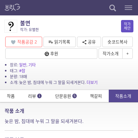
불면
작가
제안
작가: 유별한
작품공감
2
읽기목록
공유
숏코드복사
후원
작가소개
+
장르:
일반
,
기타
태그:
#잠
분량: 18매
소개: 늦은 밤, 침대에 누워 그 말을 되새겨본다.
더보기
작품
리뷰
단문응원
책갈피
작품소개
1
5
작품 소개
늦은 밤, 침대에 누워 그 말을 되새겨본다.