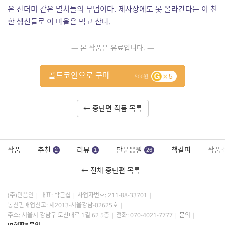
은 산더미 같은 멸치들의 무덤이다. 제사상에도 못 올라간다는 이 천
한 생선들로 이 마을은 먹고 산다.
— 본 작품은 유료입니다. —
골드코인으로 구매
5
500
← 중단편 작품 목록
작품
추천
리뷰
단문응원
책갈피
작품
2
1
26
← 전체 중단편 목록
(주)민음인
대표: 박근섭
사업자번호:
211-88-33701
통신판매업신고: 제2013-서울강남-02625호
주소: 서울시 강남구 도산대로 1길 62 5층
전화: 070-4021-7777
문의