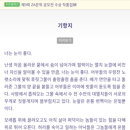
제9회 ZA문학 공모전 수상 작품집🎒
추천셀렉션
기항지
미리보기
너는 눈이 좋다.
난생 처음 올라온 뭍에서 숨이 넘어가며 헐떡이는 멸치 눈깔에 비친
너 자신을 알아볼 수 있을 만큼, 너는 눈이 좋다. 어부들의 우렁찬 노
랫소리에 맞춰 후릿그물이 출렁출렁 춤을 춘다. 배가 연안을 타고 둘
러준 그물의 양 끝을 붙들고 어부들은 이마에 핏줄이 돋도록 힘을 준
다. 사방에서 좁혀오는 그물 속에서 수 천 수만의 대멸치들이 서로의
무게로 짓뭉개지며 몸부림치고 있다. 눈앞은 온통 번쩍이는 은빛뿐
이다.
모래톱 위에 끌려오고도 아직 살아 퍼덕이는 놈들이 있는 힘을 다해
위로 튀어 오른다. 허리를 숙이고 일하는 아낙들은 그놈들에게 온몸