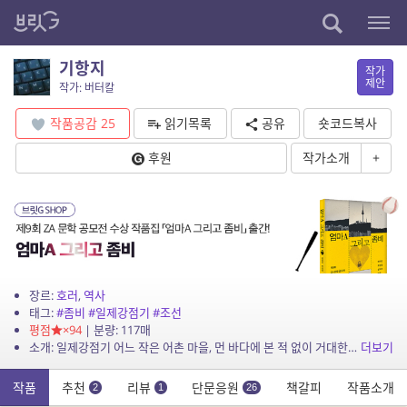
기항지
작가
제안
작가: 버터칼
작품공감
25
읽기목록
공유
숏코드복사
후원
작가소개
+
장르:
호러
,
역사
태그:
#좀비
#일제강점기
#조선
평점
×94
| 분량: 117매
소개: 일제강점기 어느 작은 어촌 마을, 먼 바다에 본 적 없이 거대한 난파선이 나타난다. ‘너’는 그 뱃전을 온통 뒤덮은 검붉은 녹물이 불길하기만 하다.
더보기
작품
추천
리뷰
단문응원
책갈피
작품소개
2
1
26