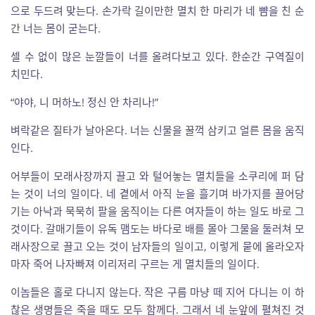
으로 두드려 맞는다. 손가락 길이만한 멸치 한 마리가 네 뺨을 친 순
간 너는 몸이 굳는다.
셀 수 없이 많은 눈깔들이 너를 올려다보고 있다. 한순간 구역질이
치민다.
“야야, 니 머하노! 정신 안 차리나!”
벼락같은 질타가 날아온다. 너는 신물을 꿀꺽 삼키고 얼른 몸을 움직
인다.
어부들이 모래사장까지 끌고 와 털어놓는 멸치들을 소쿠리에 퍼 담
는 것이 너의 일이다. 네 곁에서 아직 눈을 흘기며 바가지를 끌어당
기는 아낙과 묵묵히 팔을 움직이는 다른 여자들이 하는 일도 바로 그
것이다. 갈매기들이 유독 맴도는 바다로 배를 몰아 그물을 둘러쳐 모
래사장으로 끌고 오는 것이 남자들의 일이고, 이렇게 뭍에 올라오자
마자 죽어 나자빠져 이리저리 구르는 게 멸치들의 일이다.
이놈들은 홀로 다니지 않는다. 작은 구름 마냥 떼 지어 다니는 이 하
찮은 생명들은 죽을 때도 모두 함께다. 그래서 네 눈앞에 펼쳐진 것