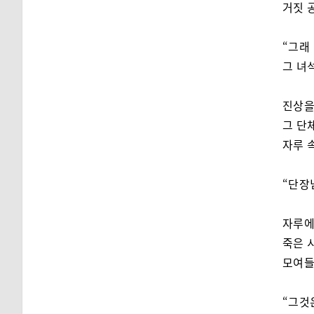
거짓 
“그래
그 녀
진상을
그 단
자루 
“단장
자루에
죽은 
모여들
“그것