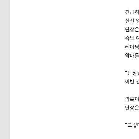
긴급히
신전 
단장은
즉납 
레이닝
악마를
“단장
이번 
의혹이
단장은
“그렇