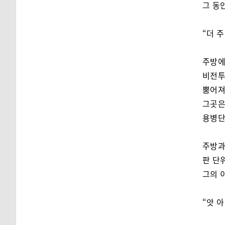
그 동
“더 주
주방에
비전투
뿜어져
그곳은
용병단
주방과
판 단
그의 
“앗 