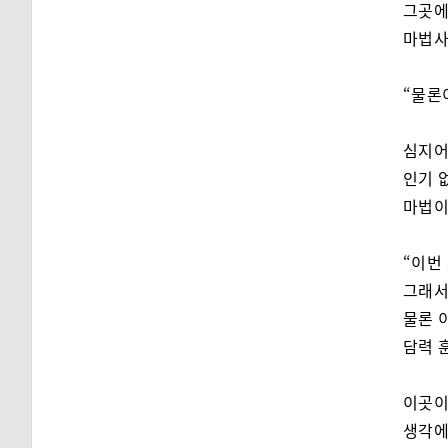
그곳에
마법사
“물론
심지어
인기 
마법이
“이번
그래서
물론 
담력 
이곳이
생각에