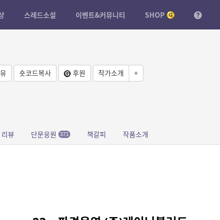
상
스레드소설
이벤트&커뮤니티
SHOP
유
숏코드복사
후원
작가소개
+
리뷰
단문응원
책갈피
작품소개
371