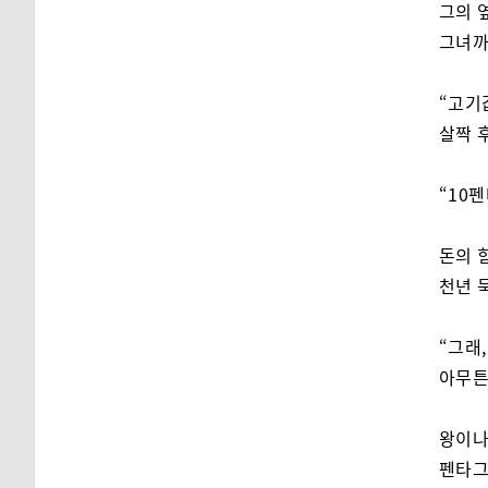
그의 
그녀까
“고기
살짝 
“10
돈의 힘
천년 
“그래
아무튼
왕이나
펜타그