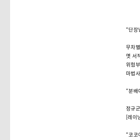
“단장
무차별
옛 서
위험부
마법사
“분배
정규군
[레이
“코코