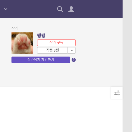
작가
탱탱
작가 구독
작품 3편
작가에게 제안하기