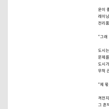
운이 
레이닝
전리품
“그래
도시는
문제를
도시가
무척 
“제 
격전지
그 흔