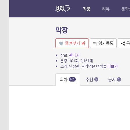
작품
리뷰
문학
막장
즐겨찾기
읽기목록
공
장르:
판타지
분량: 101회, 2,161매
소개: 난장판, 글러먹은 녀석들
더보기
회차
추천
공지
101
2
1