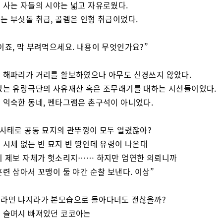
 사는 자들의 시야는 넓고 자유로웠다.
는 부싯돌 취급, 골렘은 인형 취급이었다.
이죠, 막 부려먹으세요. 내용이 무엇인가요?”
 해파리가 거리를 활보하였으나 아무도 신경쓰지 않았다.
없는 유랑극단의 사유재산 혹은 조무래기를 대하는 시선들이었다.
 익숙한 동네, 펜타그램은 촌구석이 아니었다.
 사태로 공동 묘지의 관뚜껑이 모두 열렸잖아?
 시체 없는 빈 묘지 빈 땅인데 유령이 나온대
이 제보 자체가 헛소리지…… 하지만 엄연한 의뢰니까
훈련 삼아서 꼬맹이 둘 야간 순찰 보낸다. 이상”
라면 냐지라가 본모습으로 돌아다녀도 괜찮을까?
 슬며시 빠져있던 코코아는