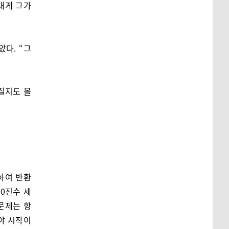
내게 그가
다. “그
질지도 몰
하여 반환
0진수 세
문제는 항
야 시작이