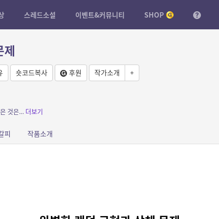
상
스레드소설
이벤트&커뮤니티
SHOP
문제
유
숏코드복사
후원
작가소개
+
찾은 것은…
더보기
갈피
작품소개