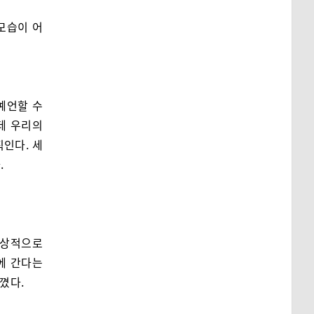
모습이 어
예언할 수
데 우리의
직인다. 세
.
일상적으로
에 간다는
꼈다.