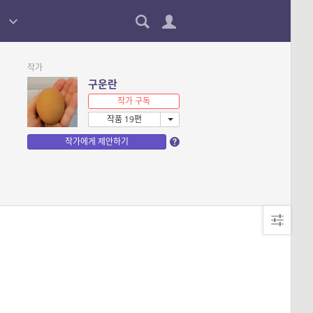
작가
구운란
작가 구독
작품 19편
작가에게 제안하기