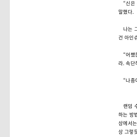
“신은
말했다.
나는 
건 아인
“어쨌
라. 속단
“나중에
랜덤 
하는 방
상에서는
상 그렇