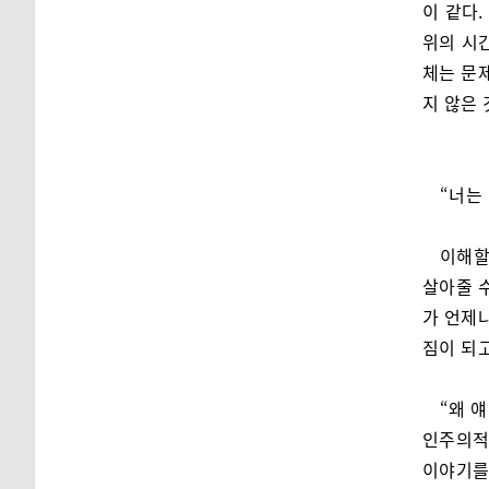
이 같다.
위의 시
체는 문제
지 않은 
“너는
이해할
살아줄 수
가 언제나
짐이 되고
“왜 
인주의적
이야기를