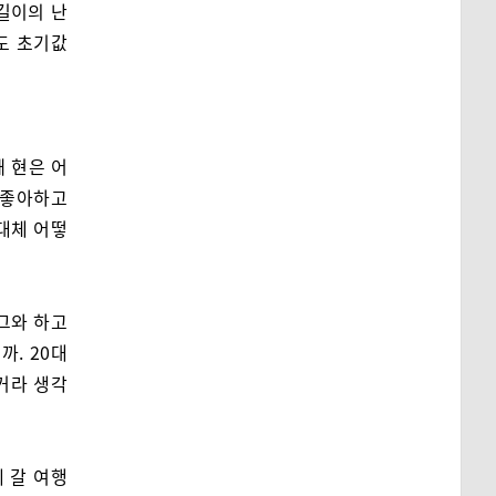
길이의 난
도 초기값
때 현은 어
 좋아하고
 대체 어떻
 그와 하고
. 20대
거라 생각
 갈 여행