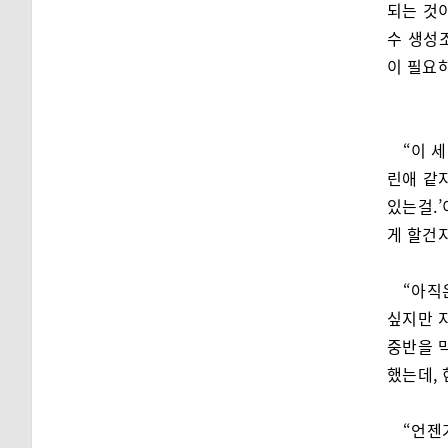
되는 것
수 생성
이 필요
“이 
린애 같
있는걸.’
게 할건
“아직
싶지만 
중반을 
했는데,
“언젠