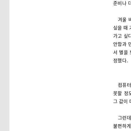
준비나 더
겨울 
싶을 때 
가고 싶
안함과 
서 별을
정했다.
컴퓨터
못할 정
그 값이 
그런데
불편하게