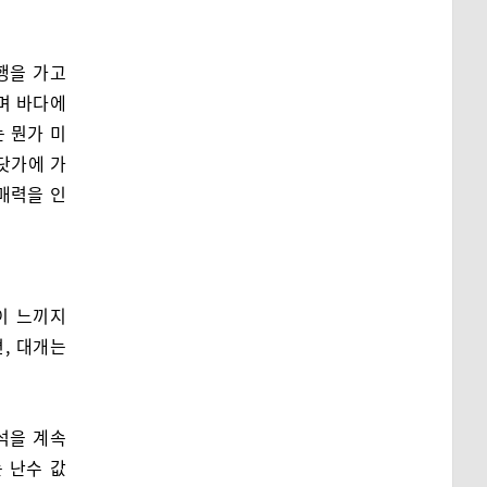
행을 가고
이며 바다에
 뭔가 미
닷가에 가
매력을 인
이 느끼지
, 대개는
석을 계속
 난수 값