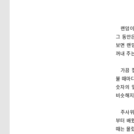
랜덤이
그 동안
보면 랜
꺼내 주는
가끔 
불 때마다
숫자의 
비슷해지
주사위
부터 배
때는 몰랐