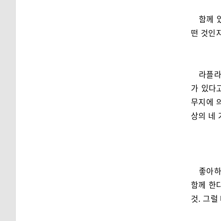
함께 
떤 것인
라플라
가 있다
무지에 의
상의 네
좋아하
함께 한
것. 그럴