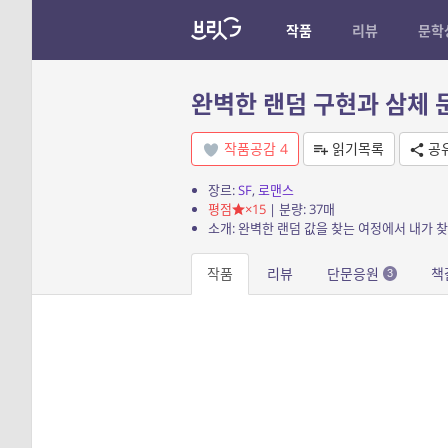
작품
리뷰
문학
완벽한 랜덤 구현과 삼체 
작품공감
4
읽기목록
공
장르:
SF
,
로맨스
평점
×15
| 분량: 37매
소개: 완벽한 랜덤 값을 찾는 여정에서 내가 
작품
리뷰
단문응원
책
3