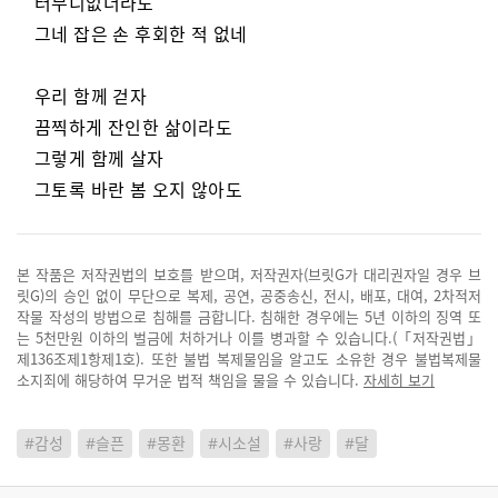
터무니없더라도
그네 잡은 손 후회한 적 없네
우리 함께 걷자
끔찍하게 잔인한 삶이라도
그렇게 함께 살자
그토록 바란 봄 오지 않아도
본 작품은 저작권법의 보호를 받으며, 저작권자(브릿G가 대리권자일 경우 브
릿G)의 승인 없이 무단으로 복제, 공연, 공중송신, 전시, 배포, 대여, 2차적저
작물 작성의 방법으로 침해를 금합니다. 침해한 경우에는 5년 이하의 징역 또
는 5천만원 이하의 벌금에 처하거나 이를 병과할 수 있습니다.(「저작권법」
제136조제1항제1호). 또한 불법 복제물임을 알고도 소유한 경우 불법복제물
소지죄에 해당하여 무거운 법적 책임을 물을 수 있습니다.
자세히 보기
#감성
#슬픈
#몽환
#시소설
#사랑
#달