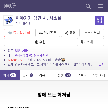
이야기가 담긴 시, 시소설
작가
제안
작가: 늘리혜
즐겨찾기
읽기목록
공유
숏코드복사
후원
작가소개
+
장르:
일반
,
기타
태그:
#시
#감성
#몽환
#시소설
평점
×666
| 분량: 236회, 538매 | 성향:
소개: 감성과 몽환 그리고 시와 이야기를 좋아하시나요? 이야기가 담긴 시, 시소설을 소개합니다.
더보기
회차
공지
리뷰
단문응원
책갈피
작품소개
236
7
521
밤에 뜨는 해처럼