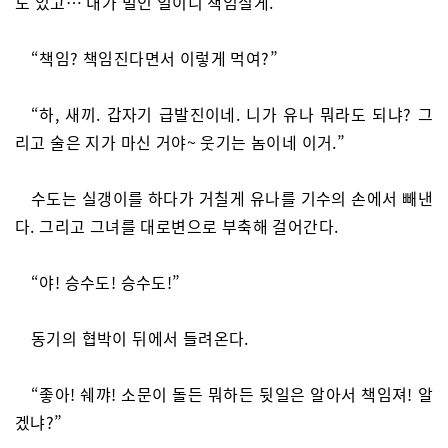
도 있고… 내가 벌인 일이니 책임질게.”
“책임? 책임진다면서 이렇게 먹여?”
“하, 새끼. 갑자기 급발진이네. 니가 유나 뭐라도 되냐? 그
리고 술은 지가 마신 거야~ 웃기는 놈이네 이거.”
수도는 실갱이를 하다가 거칠게 유나를 기수의 손에서 빼낸
다. 그리고 그녀를 대로변으로 부축해 걸어간다.
“야! 승수도! 승수도!”
동기의 협박이 뒤에서 들려온다.
“좋아! 쉐꺄! 소문이 돌든 뭐하든 뒷일은 알아서 책임져! 알
겠냐?”