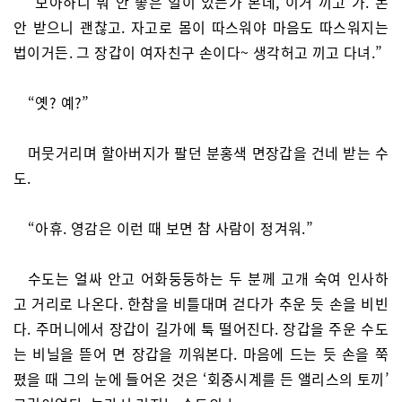
“보아하니 뭐 안 좋은 일이 있는가 본데, 이거 끼고 가. 돈
안 받으니 괜찮고. 자고로 몸이 따스워야 마음도 따스워지는
법이거든. 그 장갑이 여자친구 손이다~ 생각허고 끼고 다녀.”
“옛? 예?”
머뭇거리며 할아버지가 팔던 분홍색 면장갑을 건네 받는 수
도.
“아휴. 영감은 이런 때 보면 참 사람이 정겨워.”
수도는 얼싸 안고 어화둥둥하는 두 분께 고개 숙여 인사하
고 거리로 나온다. 한참을 비틀대며 걷다가 추운 듯 손을 비빈
다. 주머니에서 장갑이 길가에 툭 떨어진다. 장갑을 주운 수도
는 비닐을 뜯어 면 장갑을 끼워본다. 마음에 드는 듯 손을 쭉
폈을 때 그의 눈에 들어온 것은 ‘회중시계를 든 앨리스의 토끼’