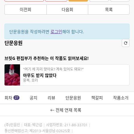
이전회
다음회
목록
단문응원을 작성하려면
로그인
해야 합니다.
단문응원
브릿G 편집부가 추천하는 이 작품도 읽어보세요!
"여기 제 자리 맞아요? 계속 있어도 돼요?"
아무도 받지 않았다
용복, 호러
회차
공지
리뷰
단문응원
책갈피
작품소개
27
← 전체 연재 목록
(주)민음인
대표: 박근섭
사업자번호:
211-88-33701
통신판매업신고: 제2013-서울강남-02625호