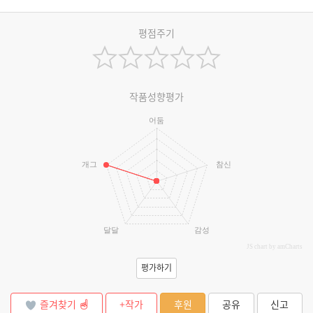
평점주기
작품성향평가
어둠
개그
참신
달달
감성
JS chart by amCharts
평가하기
즐겨찾기
+작가
후원
공유
신고