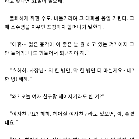
하고 싶다면 31일이 필요해.’
————————–
불쾌하게 취한 수도. 비틀거리며 그 대화를 웅얼 거린다. 그
때 소주병을 치우던 포장마차 할머니가 말한다.
“에휴… 젊은 총각이 이 좋은 날 뭘 하고 있는 겨? 이제 그
만 들어가! 나도 힘들어서 퇴근해야 해.”
“흐허허. 사장님~ 저 한 병만, 딱 한 병만 더 마실게요~ 네?
한 병! 헤헤.”
“왜? 오늘 여자 친구랑 헤어지기라도 한 겨?”
“여자친구요? 헤헤. 헤어질 여자친구라도 있으면, 꺽, 좋겠
네요.”