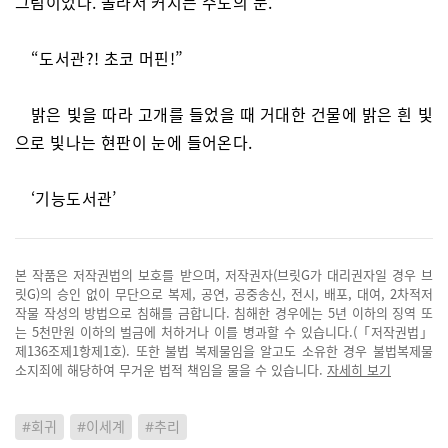
그림이었다. 놀라서 커지는 수도의 눈.
“도서관?! 초코 머핀!”
밝은 빛을 따라 고개를 들었을 때 거대한 건물에 밝은 흰 빛
으로 빛나는 현판이 눈에 들어온다.
‘기능도서관’
본 작품은 저작권법의 보호를 받으며, 저작권자(브릿G가 대리권자일 경우 브
릿G)의 승인 없이 무단으로 복제, 공연, 공중송신, 전시, 배포, 대여, 2차적저
작물 작성의 방법으로 침해를 금합니다. 침해한 경우에는 5년 이하의 징역 또
는 5천만원 이하의 벌금에 처하거나 이를 병과할 수 있습니다.(「저작권법」
제136조제1항제1호). 또한 불법 복제물임을 알고도 소유한 경우 불법복제물
소지죄에 해당하여 무거운 법적 책임을 물을 수 있습니다.
자세히 보기
#회귀
#이세계
#추리