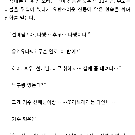
휴대폰이 ‘위잉’소리를 내며 진동한 것은 밤 11시경. 수도는
이불을 뒤집어 썼다가 요란스러운 진동에 얕은 한숨을 쉬며
전화를 받는다.
“선배님? 아, 다행… 후우… 다행이다.”
“응? 유나씨? 무슨 일로, 이 밤에?”
“하아. 후우. 선배님. 너무 취해서… 집에 좀 데려다…”
“누구랑 있는데?”
“그게 기수 선배님이랑… 샤또리브레라는 와인바…”
“기수 형은?”