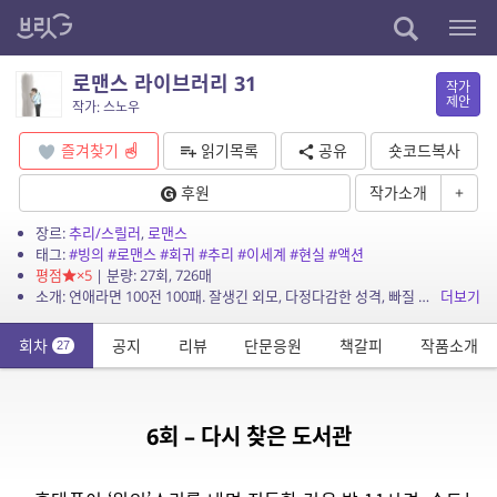
로맨스 라이브러리 31
작가
제안
작가: 스노우
즐겨찾기
읽기목록
공유
숏코드복사
후원
작가소개
+
장르:
추리/스릴러
,
로맨스
태그:
#빙의
#로맨스
#회귀
#추리
#이세계
#현실
#액션
평점
×5
| 분량: 27회, 726매
소개: 연애라면 100전 100패. 잘생긴 외모, 다정다감한 성격, 빠질 것 없는 능력! 그런데 서른이 되도록 단 한번도 여자 친구가 없었다? 우연히 만난 수상한 도서관 사서에게 듣게...
더보기
회차
공지
리뷰
단문응원
책갈피
작품소개
27
6회 – 다시 찾은 도서관