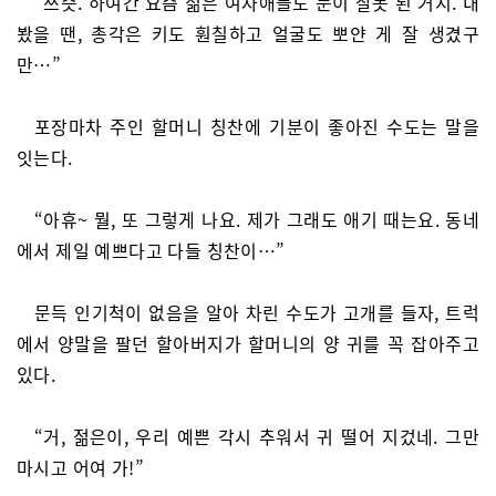
“쯔즛. 하여간 요즘 젊은 여자애들도 눈이 잘못 된 거지. 내
봤을 땐, 총각은 키도 훤칠하고 얼굴도 뽀얀 게 잘 생겼구
만…”
포장마차 주인 할머니 칭찬에 기분이 좋아진 수도는 말을
잇는다.
“아휴~ 뭘, 또 그렇게 나요. 제가 그래도 애기 때는요. 동네
에서 제일 예쁘다고 다들 칭찬이…”
문득 인기척이 없음을 알아 차린 수도가 고개를 들자, 트럭
에서 양말을 팔던 할아버지가 할머니의 양 귀를 꼭 잡아주고
있다.
“거, 젊은이, 우리 예쁜 각시 추워서 귀 떨어 지겄네. 그만
마시고 어여 가!”