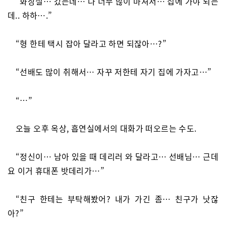
“화장실… 갔는데… 나 너무 많이 마셔서… 집에 가야 되는
데.. 하하….”
“형 한테 택시 잡아 달라고 하면 되잖아…?”
“선배도 많이 취해서… 자꾸 저한테 자기 집에 가자고…”
“…”
오늘 오후 옥상, 흡연실에서의 대화가 떠오르는 수도.
“정신이… 남아 있을 때 데리러 와 달라고… 선배님… 근데
요 이거 휴대폰 밧데리가…”
“친구 한테는 부탁해봤어? 내가 가긴 좀… 친구가 낫잖
아?”