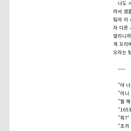
나도 
려서 샘
팀의 이
자 다른
딸리니까
게 꼬리
오라는 
——
”야 
”아니
”뭘 
”165
”뭐?“
”조카