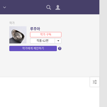
작가
루주아
작가 구독
작품 62편
작가에게 제안하기