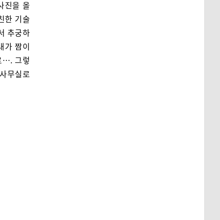
사진을 올
친한 기술
서 추궁하
내가 짬이
…. 그렇
 사무실로