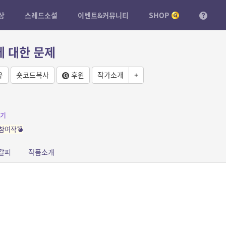
상
스레드소설
이벤트&커뮤니티
SHOP
에 대한 문제
유
숏코드복사
후원
작가소개
+
기
참여작💣
갈피
작품소개