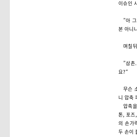
이슈인 
”아 
본 아니
며칠뒤
”삼촌
요?“
무슨 
니 압축 
압축을
톤, 포즈
의 손가
두 손이 