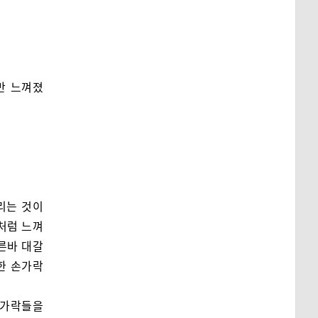
만 느껴졌
리는 것이
 처럼 느껴
른바 대갈
한 손가락
손가락들을