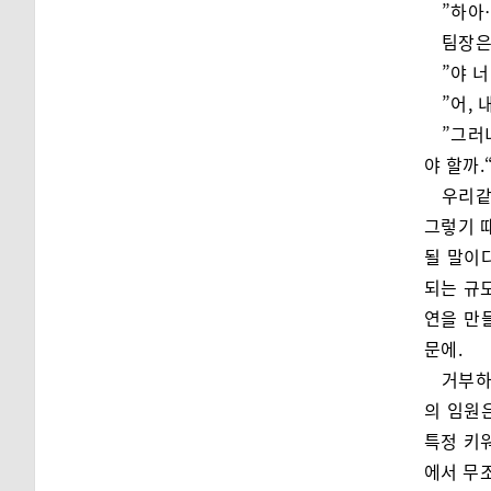
”하아
팀장은
”야 
”어, 
”그러
야 할까.
우리같
그렇기 
될 말이
되는 규
연을 만
문에.
거부하
의 임원
특정 키
에서 무조