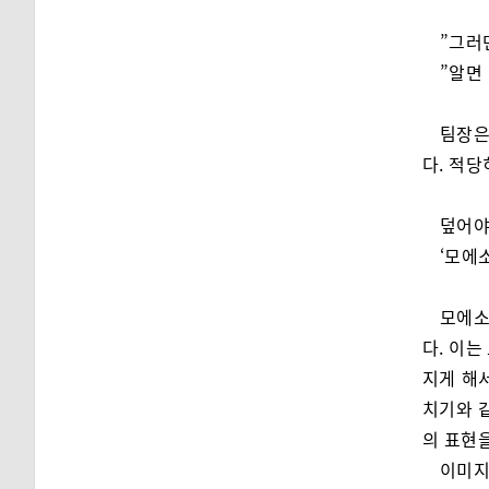
”그러
”알면
팀장은
다. 적당
덮어야
‘모에소
모에소
다. 이는
지게 해
치기와 
의 표현을
이미지