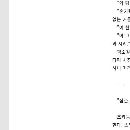
”와 
”손가
없는 애들
”이 
”야 
과 시켜.
평소같
다며 사
하니 머
——
”삼촌
조카놈
한다. 