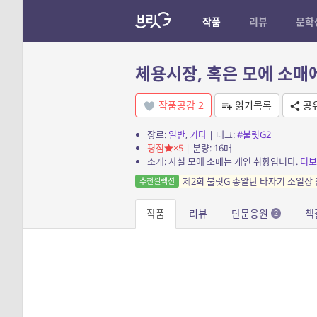
작품
리뷰
문학
체용시장, 혹은 모에 소매
작품공감
2
읽기목록
공
장르:
일반
,
기타
| 태그:
#불릿G2
평점
×5
| 분량: 16매
소개: 사실 모에 소매는 개인 취향입니다.
더보
제2회 불릿G 총알탄 타자기 소일장 
추천셀렉션
작품
리뷰
단문응원
책
2