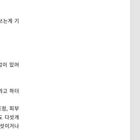
 쓰는게 기
법이 있어
라고 하더
표정, 피부
손도 다섯개
여섯이거나