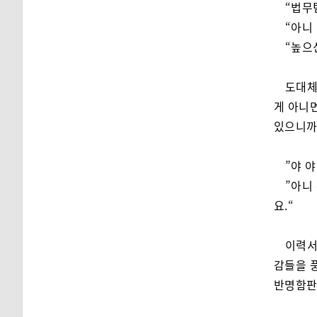
“법무
“아니
“높으
도대체
게 아니
있으니까
”야 
”아니
요.“
이력서
감들을 
반명함판