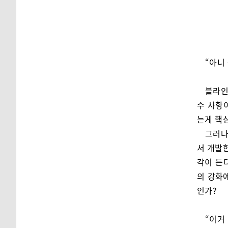
“아니
블라인
수 사항이
는게 핵
그러나
서 개발
각이 든
의 강화
인가?
“이거