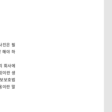
사진은 필
잘 해야 하
리 회사에
짓이란 생
정보보호법
옹이란 말