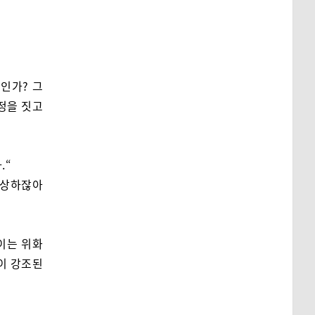
인인가? 그
정을 짓고
.“
이상하잖아
이는 위화
이 강조된