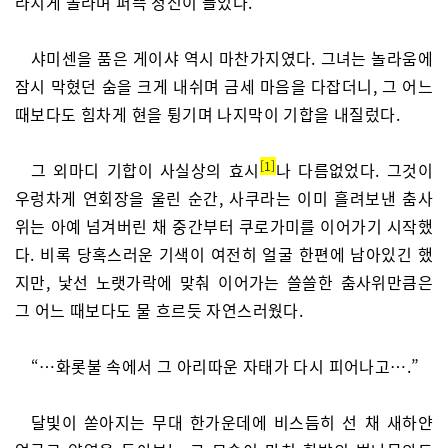
라치게 놀라며 퍼뜩 정신이 들었다.
샤미센을 품은 게이샤 역시 마찬가지였다. 그녀는 놀라움에
잠시 막혔던 숨을 크게 내쉬며 금세 마음을 다잡더니, 그 어느
때보다도 힘차게 현을 튕기며 나지막이 기합을 내질렀다.
1
그 외마디 기합이 사실상의 효시
나 다름없었다. 그것이
우렁차게 연회장을 울린 순간, 사쿠라는 이미 흘려보낸 춤사
위는 아예 넘겨버린 채 중간부터 쿠로가미를 이어가기 시작했
다. 비록 당혹스러운 기색이 여전히 얼굴 한편에 남아있긴 했
지만, 낯선 노랫가락에 맞춰 이어가는 쓸쓸한 춤사위만큼은
그 어느 때보다도 물 흐르듯 자연스러웠다.
“…화롯불 속에서 그 아리따운 자태가 다시 피어나고….”
달빛이 쏟아지는 무대 한가운데에 비스듬히 선 채 새하얀