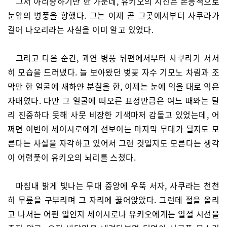
그저 아리송하기만 한 가운데, 유키오의 시선은 본능적으로
눈앞의 병풍을 향했다. 그는 이제 곧 그곳에서부터 사쿠라가
걸어 나오리라는 사실을 이미 알고 있었다.
그리고 다음 순간, 과연 병풍 뒤편에서부터 사쿠라가 서서
히 모습을 드러냈다. 늘 보아왔던 벚꽃 자수 기모노 차림과 조
막만 한 얼굴에 새하얀 분칠을 한, 이제는 눈에 익을 대로 익은
자태였다. 다만 그 얼굴에 떠오른 표정만큼은 여느 때와는 달
리 진중하다 못해 사뭇 비장한 기색마저 감돌고 있었는데, 어
쩌면 이번이 세이시로에게 선보이는 마지막 무대가 될지도 모
른다는 사실을 자각하고 있어서 그런 것일지도 모른다는 생각
이 어렴풋이 유키오의 뇌리를 스쳤다.
마침내 밝게 빛나는 무대 중앙에 우뚝 서자, 사쿠라는 천천
히 무릎을 구부리며 그 자리에 꿇어앉았다. 그런데 절을 올리
고 나서는 어쩐 일인지 세이시로나 유키오에게는 일절 시선을