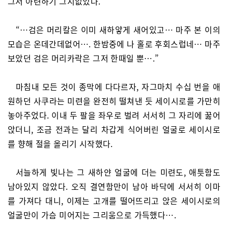
그저 아련하기 그지없었다.
“…검은 머리칼은 이미 새하얗게 새어있고… 마주 본 이의
모습은 온데간데없어…. 한밤중에 나 홀로 후회스럽네… 마주
보았던 검은 머리카락은 그저 한때일 뿐….”
마침내 모든 것이 종막에 다다르자, 자그마치 수십 번을 애
원하던 사쿠라는 미련을 완전히 떨쳐낸 듯 세이시로를 가만히
놓아주었다. 이내 두 팔을 좌우로 벌려 서서히 그 자리에 꿇어
앉더니, 조금 전과는 달리 차갑게 식어버린 얼굴로 세이시로
를 향해 절을 올리기 시작했다.
서늘하게 빛나는 그 새하얀 얼굴에 더는 미련도, 애틋함도
남아있지 않았다. 오직 결연함만이 남아 바닥에 서서히 이마
를 가져다 대니, 이제는 고개를 떨어뜨리고 앉은 세이시로의
얼굴만이 가슴 미어지는 그리움으로 가득했다….