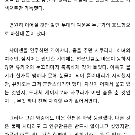
색으로만 가득했다.
영원히 이어질 것만 같던 무대의 여운은 누군가의 흐느낌으
로 마침내 끝이 났다.
샤미센을 연주하던 게이샤나, 춤을 추던 사쿠라나. 하녀와
여주인, 심지어는 웬만한 기예에는 털끝만큼도 마음이 동하지
않던 유키오의 눈꼬리마저 촉촉하게 젖어 들었다. 이윽고 물
기가 한가득 맺히다 못해 눈물이 되어 흘러내리기 시작했지
만, 유키오는 그저 혼란스럽기만 했다. 자신이 어째서 울고 있
는 것인지, 도대체 세이시로와 사쿠라가 어떤 춤을 춘 것인
지…. 무엇 하나 전혀 자각할 수가 없어서였다.
그러나 그런 와중에도 마음 한편은 마냥 뭉클했다. 다른 것
은 둘째 치더라도 그 연유만큼은 반드시 알아내고 싶었지만,
아무리 애를 써도 가슴 한편이 턱 막히기라도 한 듯 떠오르는