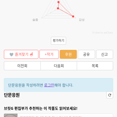
슬픔
감성
JS chart by amCharts
평가하기
즐겨찾기
+작가
후원
공유
신고
이전회
다음회
목록
단문응원을 작성하려면
로그인
해야 합니다.
단문응원
브릿G 편집부가 추천하는 이 작품도 읽어보세요!