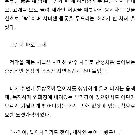
무릎을 꿇은 채 상체를 곧게 펴 제 허리춤에 두 손을 가져다 대
고, 고개를 모로 돌려 새카만 허공을 애틋하게 응시하는 것을
신호로, ‘탁’ 하며 샤미센 몸통을 두드리는 소리가 한 차례 울
렸다.
그런데 바로 그때.
적막을 깨는 서글픈 샤미센 반주 사이로 난생처음 들어보는
중성적인 음성의 곡조가 자연스럽게 스며들었다.
마치 수면에 물방울이 떨어지듯 청명하게 울려 퍼지는 음색
에, 묵직하게 연회장에 내려앉는 무게감이 있으면서도 어딘가
모르게 가냘프게 뻗어나가는 기색 또한 없잖아 있는, 참으로
묘한 노랫가락이었다.
“…아아, 알아차리기도 전에, 새하얀 눈이 내렸구나.”