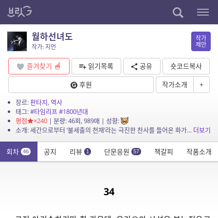
월하선녀도
작가
제안
작가: 지언
즐겨찾기
읽기목록
공유
숏코드복사
후원
작가소개
+
장르:
판타지
,
역사
태그:
#타임리프
#1800년대
평점
×240
| 분량: 46회, 989매 | 성향:
소개: 세간으로부터 ‘불세출의 천재’라는 극진한 찬사를 들어온 화가, 이즈미 세이시로. 한때는 그 재능이 마치 운명처럼 자신을 찾아왔노라고 굳게 믿어왔던 그였으나. 자신을 향한 속세의 찬...
더보기
회차
공지
리뷰
단문응원
책갈피
작품소개
46
1
57
34