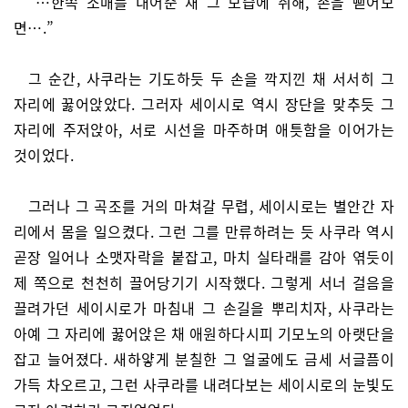
“…한쪽 소매를 내어준 채 그 모습에 취해, 손을 뻗어보
면….”
그 순간, 사쿠라는 기도하듯 두 손을 깍지낀 채 서서히 그
자리에 꿇어앉았다. 그러자 세이시로 역시 장단을 맞추듯 그
자리에 주저앉아, 서로 시선을 마주하며 애틋함을 이어가는
것이었다.
그러나 그 곡조를 거의 마쳐갈 무렵, 세이시로는 별안간 자
리에서 몸을 일으켰다. 그런 그를 만류하려는 듯 사쿠라 역시
곧장 일어나 소맷자락을 붙잡고, 마치 실타래를 감아 엮듯이
제 쪽으로 천천히 끌어당기기 시작했다. 그렇게 서너 걸음을
끌려가던 세이시로가 마침내 그 손길을 뿌리치자, 사쿠라는
아예 그 자리에 꿇어앉은 채 애원하다시피 기모노의 아랫단을
잡고 늘어졌다. 새하얗게 분칠한 그 얼굴에도 금세 서글픔이
가득 차오르고, 그런 사쿠라를 내려다보는 세이시로의 눈빛도