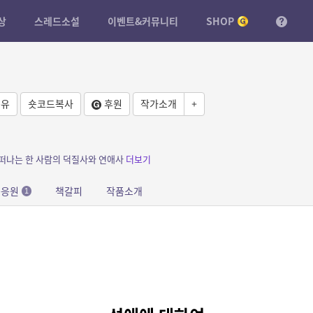
상
스레드소설
이벤트&커뮤니티
SHOP
유
숏코드복사
후원
작가소개
+
 떠나는 한 사람의 덕질사와 연애사
더보기
문응원
책갈피
작품소개
1