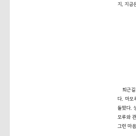
지, 지금
퇴근길
다. 마
들떴다. 
모루와 관
그런 마음