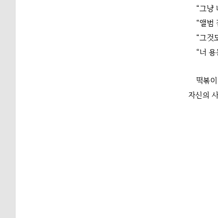
“그냥 
“앨범 
“그것도
“너 용
떡볶이
자신의 사