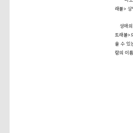
래블> 상
성애의
트래블>의
을 수 있
람의 이름