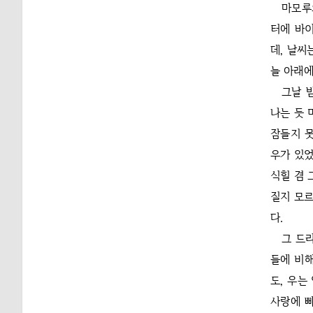
마모루
터에 바
데, 날씨
늘 아래에
그날 
나는 듯 
잠들지 못
우가 있었
식힐 겸 
질지 모르
다.
그 드
들에 비해
도, 우는
사랑에 빠