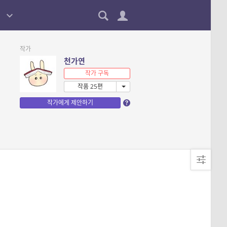
작가
천가연
작가 구독
작품 25편
작가에게 제안하기