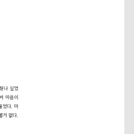
뒀나 싶었
써 마음이
물었다. 마
별거 없다.