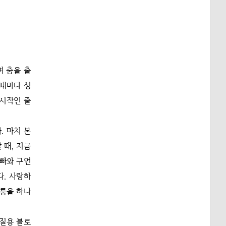
며 춤을 출
그때마다 성
 시작인 줄
. 마치 본
 때, 지금
오빠와 구언
다. 사랑하
그룹을 하나
덕질용 블로