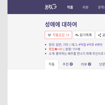
작품
리뷰
문학
성애에 대하여
작품공감
16
읽기목록
공
장르:
일반
,
기타
| 태그:
#덕질
#덕후
#퀴어
평점
×43
| 분량: 151매
소개: 좋아하는 배우를 만나기 위해 부산으로
작품
추천
리뷰
단
2
2