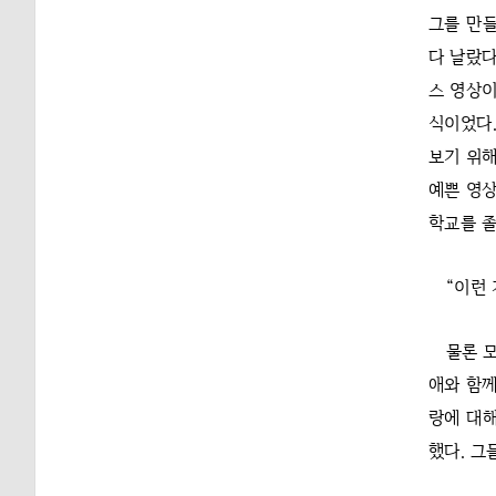
그를 만들
다 날랐다
스 영상이
식이었다.
보기 위해
예쁜 영상
학교를 졸
“이런 
물론 
애와 함께
랑에 대해
했다. 그