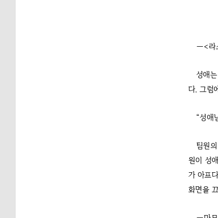
―<라
성애는
다. 그럼
“성애
팀원의
원이 성애
가 아프다
화면을 끄
―마모