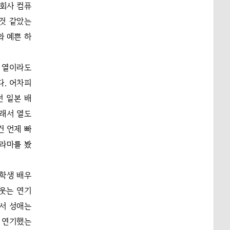
 회사 컴퓨
것 같았는
와 예쁜 하
. 열이라도
다. 어차피
던 일본 배
그래서 열도
건 언제 빠
드라마를 봤
 학생 배우
 웃는 연기
래서 성애는
을 연기했는